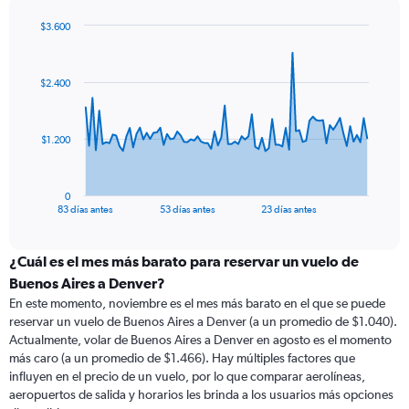
$3.600
Chart
Chart
graphic.
with
84
$2.400
data
points.
The
$1.200
chart
has
1
0
X
End
83 días antes
53 días antes
23 días antes
of
axis
interactive
displaying
chart
categories.
¿Cuál es el mes más barato para reservar un vuelo de
Range:
Buenos Aires a Denver?
84
En este momento, noviembre es el mes más barato en el que se puede
categories.
reservar un vuelo de Buenos Aires a Denver (a un promedio de $1.040).
The
Actualmente, volar de Buenos Aires a Denver en agosto es el momento
chart
más caro (a un promedio de $1.466). Hay múltiples factores que
has
influyen en el precio de un vuelo, por lo que comparar aerolíneas,
1
aeropuertos de salida y horarios les brinda a los usuarios más opciones
Y