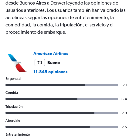
Y
desde Buenos Aires a Denver leyendo las opiniones de
axis
usuarios anteriores. Los usuarios también han valorado las
displaying
aerolíneas según las opciones de entretenimiento, la
values.
comodidad, la comida, la tripulación, el servicio y el
Range:
0
procedimiento de embarque.
to
1800.
American Airlines
Bueno
7,1
11.845 opiniones
En general
7,1
Comida
6,4
Tripulación
7,9
Abordaje
7,5
Entretenimiento