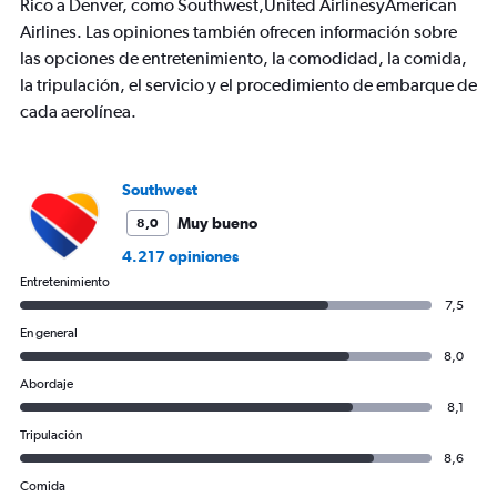
Rico a Denver, como Southwest,United AirlinesyAmerican
1
Airlines. Las opiniones también ofrecen información sobre
Y
axis
las opciones de entretenimiento, la comodidad, la comida,
displaying
la tripulación, el servicio y el procedimiento de embarque de
values.
cada aerolínea.
Range:
0
to
1200.
Southwest
Muy bueno
8,0
4.217 opiniones
Entretenimiento
7,5
En general
8,0
Abordaje
8,1
Tripulación
8,6
Comida