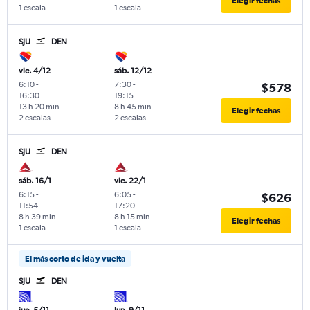
Elegir fechas
1 escala
1 escala
SJU
DEN
vie. 4/12
sáb. 12/12
6:10
-
7:30
-
$578
16:30
19:15
13 h 20 min
8 h 45 min
Elegir fechas
2 escalas
2 escalas
SJU
DEN
sáb. 16/1
vie. 22/1
6:15
-
6:05
-
$626
11:54
17:20
8 h 39 min
8 h 15 min
Elegir fechas
1 escala
1 escala
El más corto de ida y vuelta
SJU
DEN