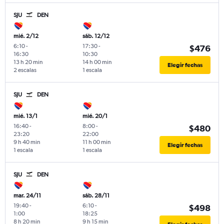
SJU
DEN
mié. 2/12
sáb. 12/12
6:10
-
17:30
-
$476
16:30
10:30
13 h 20 min
14 h 00 min
Elegir fechas
2 escalas
1 escala
SJU
DEN
mié. 13/1
mié. 20/1
16:40
-
8:00
-
$480
23:20
22:00
9 h 40 min
11 h 00 min
Elegir fechas
1 escala
1 escala
SJU
DEN
mar. 24/11
sáb. 28/11
19:40
-
6:10
-
$498
1:00
18:25
8 h 20 min
9 h 15 min