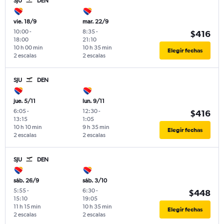
SJU
DEN
vie. 18/9
mar. 22/9
10:00
-
8:35
-
$416
18:00
21:10
10 h 00 min
10 h 35 min
Elegir fechas
2 escalas
2 escalas
SJU
DEN
jue. 5/11
lun. 9/11
6:05
-
12:30
-
$416
13:15
1:05
10 h 10 min
9 h 35 min
Elegir fechas
2 escalas
2 escalas
SJU
DEN
sáb. 26/9
sáb. 3/10
5:55
-
6:30
-
$448
15:10
19:05
11 h 15 min
10 h 35 min
Elegir fechas
2 escalas
2 escalas