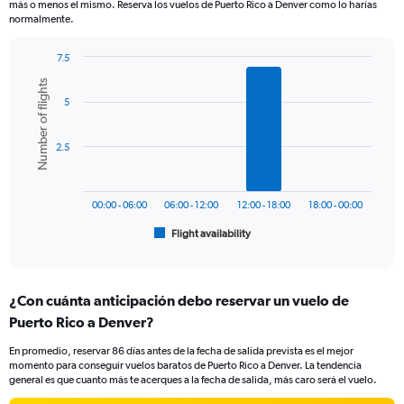
más o menos el mismo. Reserva los vuelos de Puerto Rico a Denver como lo harías
chart
normalmente.
has
1
7.5
Y
Bar
Chart
axis
Number of flights
graphic.
chart
displaying
5
with
values.
6
bars.
Range:
2.5
0
The
to
chart
750.
has
00:00 - 06:00
06:00 - 12:00
12:00 - 18:00
18:00 - 00:00
1
Flight availability
X
End
of
axis
interactive
displaying
chart
categories.
¿Con cuánta anticipación debo reservar un vuelo de
Range:
Puerto Rico a Denver?
6
categories.
En promedio, reservar 86 días antes de la fecha de salida prevista es el mejor
The
momento para conseguir vuelos baratos de Puerto Rico a Denver. La tendencia
chart
general es que cuanto más te acerques a la fecha de salida, más caro será el vuelo.
has