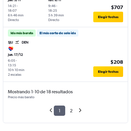
jue. 5/11
lun. 9/11
14:21
-
9:46
-
$707
18:07
18:25
6 h 46 min
5 h 39 min
Elegir fechas
Directo
Directo
Ida más barata
El más corto de solo ida
SJU
DEN
jue. 17/12
6:05
-
$208
13:15
10 h 10 min
Elegir fechas
2 escalas
Mostrando 1-10 de 18 resultados
Precio más barato
1
2