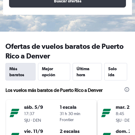
Buscar ofertas
Ofertas de vuelos baratos de Puerto
Rico a Denver
Más
Mejor
Última
Solo
baratos
opción
hora
ida
Los vuelos más baratos de Puerto Rico a Denver
sáb. 5/9
1 escala
mar. 22
17:37
31 h 30 min
8:45
-
Frontier
-
SJU
DEN
SJU
DEN
vie. 11/9
2 escalas
dom. 27