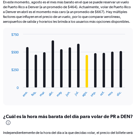
En este momento, agosto es el mes más barato en el que se puede reservar un vuelo
de Puerto Rico a Denver (a un promedio de $464). Actualmente, volar de Puerto Rico
a Denver en abril es el momento más caro (a un promedio de $667). Hay múltiples
factores que influyen en el precio de un vuelo, por lo que comparar aerolíneas,
aeropuertos de salida y horarios les brinda a los usuarios más opciones disponibles.
$750
Bar
Chart
graphic.
chart
with
$500
12
bars.
$250
The
chart
has
0
1
ene.
feb.
mar.
abr.
may.
jun.
jul.
ago.
sep.
oct.
nov.
dic.
X
End
of
axis
interactive
displaying
chart
categories.
¿Cuál es la hora más barata del día para volar de PR a DEN?
Range:
12
categories.
Independientemente de la hora del día a la que decidas volar, el precio del billete será
The