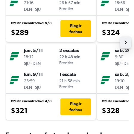
21:16
26 h 57 min
18:56
-
Frontier
-
DEN
SJU
DEN
SJU
Oferta encontrada el 5/8
Oferta encontrada 
Elegir
$289
$324
fechas
jue. 5/11
2 escalas
sáb. 26
18:12
22 h 48 min
9:30
-
Frontier
-
SJU
DEN
SJU
DEN
lun. 9/11
1 escala
sáb. 3/1
23:59
21 h 58 min
19:10
-
Frontier
-
DEN
SJU
DEN
SJU
Oferta encontrada el 4/8
Oferta encontrada 
Elegir
$321
$328
fechas