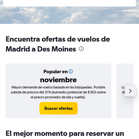
Encuentra ofertas de vuelos de
Madrid a Des Moines
Popular en
noviembre
Mayor demanda de vuelos basada en las búsquedas. Posible
Los precio
subida de precios del 21% (aumento potencial de $365 sobre
de precios 
el precio promedio de ida y vuelta).
Buscar ofertas
El mejor momento para reservar un