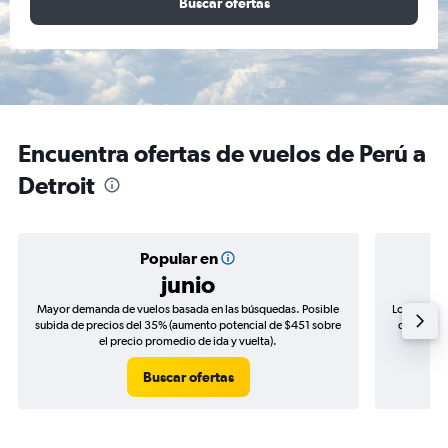
Buscar ofertas
Encuentra ofertas de vuelos de Perú a
Detroit
Popular en
junio
Mayor demanda de vuelos basada en las búsquedas. Posible
Los precio
subida de precios del 35% (aumento potencial de $451 sobre
de precios
el precio promedio de ida y vuelta).
Buscar ofertas