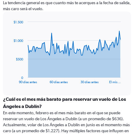
La tendencia general es que cuanto más te acerques a la fecha de salida,
más caro será el vuelo.
$1.500
Chart
Chart
graphic.
with
91
$1.000
data
points.
The
$500
chart
has
1
0
X
End
90 días antes
60 días antes
30 días antes
El mis…
of
axis
interactive
displaying
chart
categories.
¿Cuál es el mes más barato para reservar un vuelo de Los
Range:
Ángeles a Dublín?
91
En este momento, febrero es el mes más barato en el que se puede
categories.
reservar un vuelo de Los Ángeles a Dublín (a un promedio de $636).
The
Actualmente, volar de Los Ángeles a Dublín en junio es el momento más
chart
caro (a un promedio de $1.227). Hay múltiples factores que influyen en
has