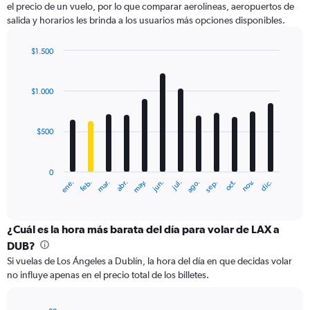
el precio de un vuelo, por lo que comparar aerolíneas, aeropuertos de
1
salida y horarios les brinda a los usuarios más opciones disponibles.
Y
axis
displaying
$1.500
values.
Bar
Chart
Range:
graphic.
chart
with
0
$1.000
12
to
bars.
1500.
$500
The
chart
has
0
1
ene.
feb.
mar.
abr.
may.
jun.
jul.
ago.
sep.
oct.
nov.
dic.
X
End
of
axis
interactive
displaying
chart
categories.
¿Cuál es la hora más barata del día para volar de LAX a
Range:
DUB?
12
Si vuelas de Los Ángeles a Dublín, la hora del día en que decidas volar
categories.
no influye apenas en el precio total de los billetes.
The
chart
has