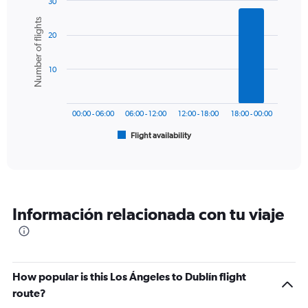
30
1
Bar
Chart
Number of flights
Y
graphic.
chart
axis
20
with
6
displaying
bars.
values.
10
Range:
The
0
chart
to
has
1500.
00:00 - 06:00
06:00 - 12:00
12:00 - 18:00
18:00 - 00:00
1
Flight availability
X
End
of
axis
interactive
displaying
chart
categories.
Range:
6
Información relacionada con tu viaje
categories.
The
chart
has
1
How popular is this Los Ángeles to Dublín flight
Y
route?
axis
displaying