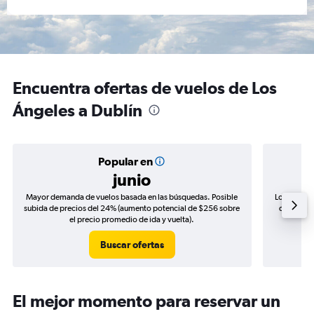
Encuentra ofertas de vuelos de Los
Ángeles a Dublín
Popular en
junio
Mayor demanda de vuelos basada en las búsquedas. Posible
Los precio
subida de precios del 24% (aumento potencial de $256 sobre
de precios
el precio promedio de ida y vuelta).
Buscar ofertas
El mejor momento para reservar un