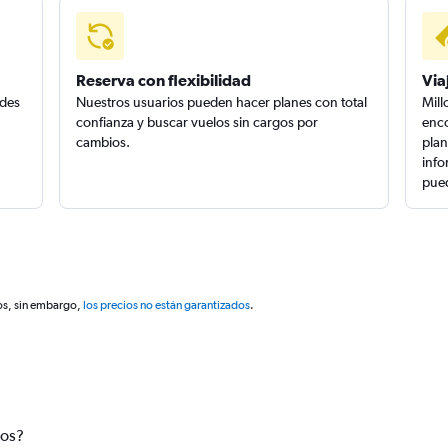
Reserva con flexibilidad
Via
edes
Nuestros usuarios pueden hacer planes con total
Mill
confianza y buscar vuelos sin cargos por
enco
cambios.
plan
info
pued
os, sin embargo,
los precios no están garantizados
.
tos?