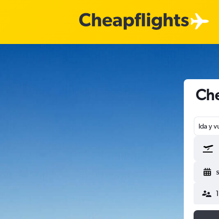
Che
Ida y v