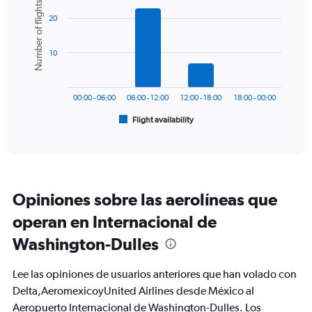
Number of flights
graphic.
chart
displaying
20
with
values.
6
Range:
bars.
0
10
to
The
750.
chart
has
00:00 - 06:00
06:00 - 12:00
12:00 - 18:00
18:00 - 00:00
1
Flight availability
X
End
of
axis
interactive
displaying
chart
categories.
Range:
6
Opiniones sobre las aerolíneas que
categories.
The
operan en Internacional de
chart
Washington-Dulles
has
1
Y
Lee las opiniones de usuarios anteriores que han volado con
axis
Delta,AeromexicoyUnited Airlines desde México al
displaying
Aeropuerto Internacional de Washington-Dulles. Los
Number