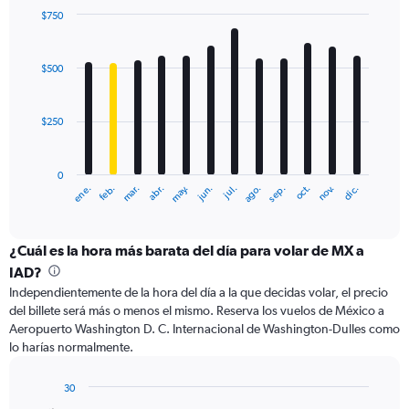
0
$750
to
Bar
Chart
1200.
graphic.
chart
with
$500
12
bars.
$250
The
chart
has
0
1
ene.
abr.
jul.
oct.
mar.
jun.
sep.
dic.
feb.
may.
ago.
nov.
X
End
of
axis
interactive
displaying
chart
categories.
¿Cuál es la hora más barata del día para volar de MX a
Range:
IAD?
12
Independientemente de la hora del día a la que decidas volar, el precio
categories.
del billete será más o menos el mismo. Reserva los vuelos de México a
The
Aeropuerto Washington D. C. Internacional de Washington-Dulles como
chart
lo harías normalmente.
has
1
Y
30
axis
Bar
Chart