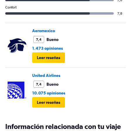
7,8
Confort
7,8
Aeromexico
Bueno
7,4
1.473 opiniones
Leer reseñas
United Airlines
Bueno
7,4
10.075 opiniones
Leer reseñas
Información relacionada con tu viaje