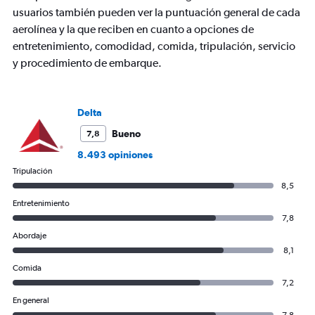
of
usuarios también pueden ver la puntuación general de cada
flights.
aerolínea y la que reciben en cuanto a opciones de
Range:
entretenimiento, comodidad, comida, tripulación, servicio
0
to
y procedimiento de embarque.
30.
Delta
Bueno
7,8
8.493 opiniones
Tripulación
8,5
Entretenimiento
7,8
Abordaje
8,1
Comida
7,2
En general