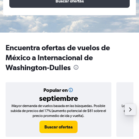
Buscar ofertas
Encuentra ofertas de vuelos de
México a Internacional de
Washington-Dulles
Popular en
septiembre
Mayor demanda de vuelos basada en las búsquedas. Posible
Los precio
subida de precios del 17% (aumento potencial de $81 sobre el
de precio
precio promedio de ida y vuelta).
Buscar ofertas