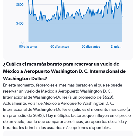
91
$800
data
points.
The
$400
chart
has
1
0
X
End
90 días antes
60 días antes
30 días antes
El mis…
of
axis
interactive
displaying
chart
categories.
¿Cuál es el mes más barato para reservar un vuelo de
Range:
México a Aeropuerto Washington D. C. Internacional de
91
Washington-Dulles?
categories.
En este momento, febrero es el mes más barato en el que se puede
The
reservar un vuelo de México a Aeropuerto Washington D. C.
chart
Internacional de Washington-Dulles (a un promedio de $529).
has
Actualmente, volar de México a Aeropuerto Washington D. C.
1
Y
Internacional de Washington-Dulles en julio es el momento más caro (a
axis
un promedio de $692). Hay múltiples factores que influyen en el precio
displaying
de un vuelo, por lo que comparar aerolíneas, aeropuertos de salida y
values.
horarios les brinda a los usuarios más opciones disponibles.
Range: