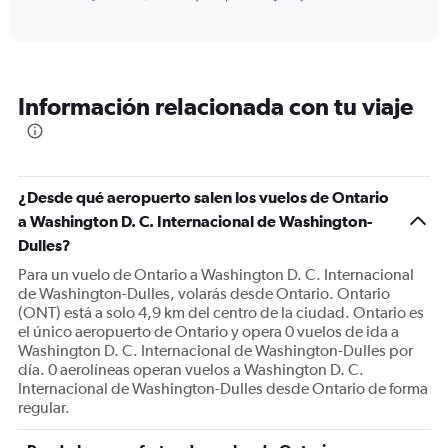
of
axis
interactive
displaying
chart
categories.
Range:
12
Información relacionada con tu viaje
categories.
The
chart
has
1
¿Desde qué aeropuerto salen los vuelos de Ontario
Y
a Washington D. C. Internacional de Washington-
axis
displaying
Dulles?
values.
Para un vuelo de Ontario a Washington D. C. Internacional
Range:
de Washington-Dulles, volarás desde Ontario. Ontario
0
(ONT) está a solo 4,9 km del centro de la ciudad. Ontario es
to
el único aeropuerto de Ontario y opera 0 vuelos de ida a
1200.
Washington D. C. Internacional de Washington-Dulles por
día. 0 aerolíneas operan vuelos a Washington D. C.
Internacional de Washington-Dulles desde Ontario de forma
regular.