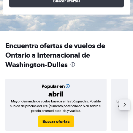
Buscar ofertas
Encuentra ofertas de vuelos de
Ontario a Internacional de
Washington-Dulles
Popular en
abril
Mayor demanda de vuelos basada en las búsquedas. Posible
Los precio
subida de precios del 11% (aumento potencial de $70 sobre el
de precios
precio promedio de ida y vuelta).
Buscar ofertas