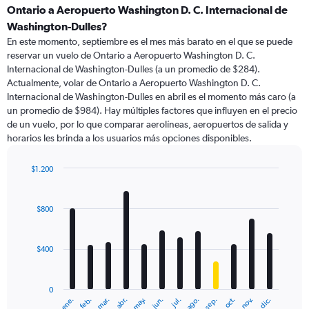
Ontario a Aeropuerto Washington D. C. Internacional de
Washington-Dulles?
En este momento, septiembre es el mes más barato en el que se puede
reservar un vuelo de Ontario a Aeropuerto Washington D. C.
Internacional de Washington-Dulles (a un promedio de $284).
Actualmente, volar de Ontario a Aeropuerto Washington D. C.
Internacional de Washington-Dulles en abril es el momento más caro (a
un promedio de $984). Hay múltiples factores que influyen en el precio
de un vuelo, por lo que comparar aerolíneas, aeropuertos de salida y
horarios les brinda a los usuarios más opciones disponibles.
$1.200
Bar
Chart
graphic.
chart
with
$800
12
bars.
$400
The
chart
has
0
1
ene.
feb.
mar.
abr.
may.
jun.
jul.
ago.
sep.
oct.
nov.
dic.
X
End