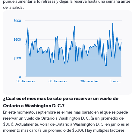
puede aumentar si lo retrasas y dejas la reserva hasta una semana antes
de la salida.
$900
Chart
Chart
graphic.
with
91
$600
data
points.
The
$300
chart
has
1
0
X
End
90 días antes
60 días antes
30 días antes
El mis…
of
axis
interactive
displaying
chart
categories.
¿Cuál es el mes más barato para reservar un vuelo de
Range:
Ontario a Washington D. C.?
91
En este momento, septiembre es el mes más barato en el que se puede
categories.
reservar un vuelo de Ontario a Washington D. C. (a un promedio de
The
$301). Actualmente, volar de Ontario a Washington D. C. en junio es el
chart
momento más caro (a un promedio de $530). Hay múltiples factores
has