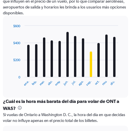
que influyen en el precio de un vuelo, por lo que comparar aerolíneas,
1
aeropuertos de salida y horarios les brinda a los usuarios más opciones
Y
disponibles.
axis
displaying
values.
$600
Range:
Bar
Chart
0
graphic.
chart
with
to
$400
12
900.
bars.
$200
The
chart
has
0
1
ene.
abr.
jul.
oct.
mar.
jun.
sep.
dic.
feb.
may.
ago.
nov.
X
End
of
axis
interactive
displaying
chart
categories.
¿Cuál es la hora más barata del día para volar de ONT a
Range:
WAS?
12
Si vuelas de Ontario a Washington D. C., la hora del día en que decidas
categories.
volar no influye apenas en el precio total de los billetes.
The
chart