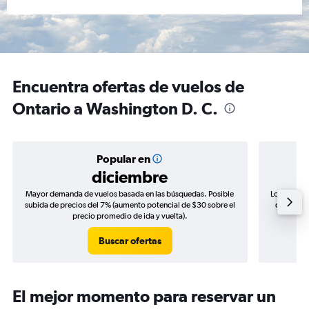
Encuentra ofertas de vuelos de
Ontario a Washington D. C.
Popular en
diciembre
Mayor demanda de vuelos basada en las búsquedas. Posible
Los precio
subida de precios del 7% (aumento potencial de $30 sobre el
de precio
precio promedio de ida y vuelta).
Buscar ofertas
El mejor momento para reservar un