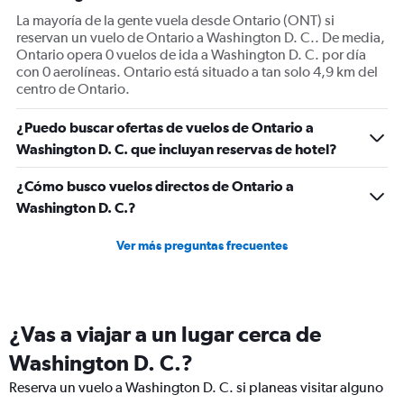
displaying
La mayoría de la gente vuela desde Ontario (ONT) si
Number
reservan un vuelo de Ontario a Washington D. C.. De media,
of
Ontario opera 0 vuelos de ida a Washington D. C. por día
flights.
con 0 aerolíneas. Ontario está situado a tan solo 4,9 km del
Range:
centro de Ontario.
0
to
¿Puedo buscar ofertas de vuelos de Ontario a
4.5.
Washington D. C. que incluyan reservas de hotel?
¿Cómo busco vuelos directos de Ontario a
Washington D. C.?
Ver más preguntas frecuentes
¿Vas a viajar a un lugar cerca de
Washington D. C.?
Reserva un vuelo a Washington D. C. si planeas visitar alguno