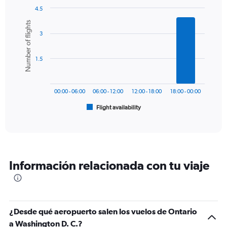
has
4.5
1
Bar
Chart
Number of flights
Y
graphic.
chart
axis
3
with
6
displaying
bars.
values.
1.5
Range:
The
0
chart
to
has
600.
00:00 - 06:00
06:00 - 12:00
12:00 - 18:00
18:00 - 00:00
1
Flight availability
X
End
of
axis
interactive
displaying
chart
categories.
Range:
6
Información relacionada con tu viaje
categories.
The
chart
has
1
¿Desde qué aeropuerto salen los vuelos de Ontario
Y
a Washington D. C.?
axis