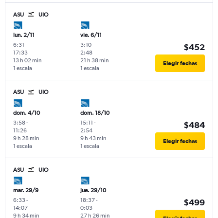
ASU
UIO
lun. 2/11
vie. 6/11
6:31
-
3:10
-
$452
17:33
2:48
13 h 02 min
21 h 38 min
Elegir fechas
1 escala
1 escala
ASU
UIO
dom. 4/10
dom. 18/10
3:58
-
15:11
-
$484
11:26
2:54
9 h 28 min
9 h 43 min
Elegir fechas
1 escala
1 escala
ASU
UIO
mar. 29/9
jue. 29/10
6:33
-
18:37
-
$499
14:07
0:03
9 h 34 min
27 h 26 min