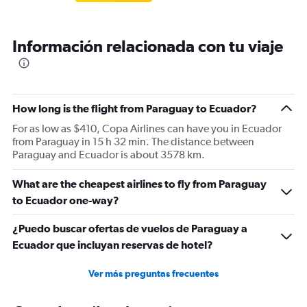
Información relacionada con tu viaje
How long is the flight from Paraguay to Ecuador?
For as low as $410, Copa Airlines can have you in Ecuador
from Paraguay in 15 h 32 min. The distance between
Paraguay and Ecuador is about 3578 km.
What are the cheapest airlines to fly from Paraguay
to Ecuador one-way?
¿Puedo buscar ofertas de vuelos de Paraguay a
Ecuador que incluyan reservas de hotel?
Ver más preguntas frecuentes