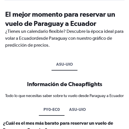
El mejor momento para reservar un
vuelo de Paraguay a Ecuador
¿Tienes un calendario flexible? Descubre la época ideal para
volar a Ecuadordesde Paraguay con nuestro gráfico de
predicción de precios.
ASU-UIO
Información de Cheapflights
Todo lo que necesitas saber sobre tu vuelo desde Paraguay a Ecuador
PY0-EC0
ASU-UIO
¿Cuál es el mes más barato para reservar un vuelo de