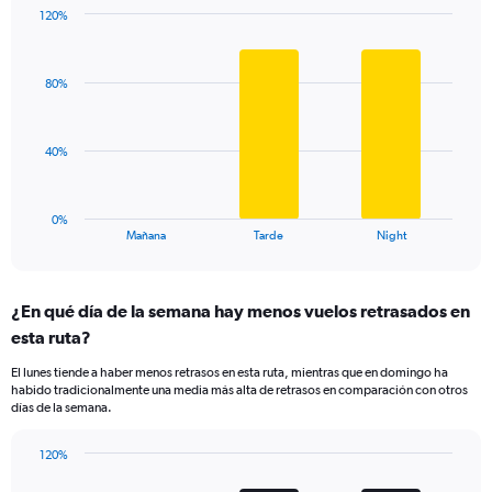
has
120%
Bar
1
Chart
graphic.
chart
Y
with
axis
80%
3
displaying
bars.
values.
Range:
The
40%
70
chart
to
has
110.
1
0%
X
End
Mañana
Tarde
Night
of
axis
interactive
displaying
chart
categories.
¿En qué día de la semana hay menos vuelos retrasados en
Range:
esta ruta?
3
categories.
El lunes tiende a haber menos retrasos en esta ruta, mientras que en domingo ha
The
habido tradicionalmente una media más alta de retrasos en comparación con otros
chart
días de la semana.
has
1
120%
Y
Bar
Chart
axis
graphic.