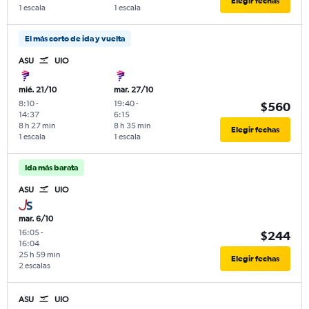
Elegir fechas
1 escala
1 escala
El más corto de ida y vuelta
ASU
UIO
mié. 21/10
mar. 27/10
8:10
-
19:40
-
$560
14:37
6:15
8 h 27 min
8 h 35 min
Elegir fechas
1 escala
1 escala
Ida más barata
ASU
UIO
mar. 6/10
16:05
-
$244
16:04
25 h 59 min
Elegir fechas
2 escalas
ASU
UIO