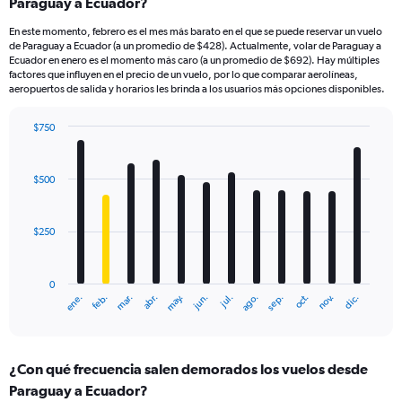
Paraguay a Ecuador?
En este momento, febrero es el mes más barato en el que se puede reservar un vuelo
de Paraguay a Ecuador (a un promedio de $428). Actualmente, volar de Paraguay a
Ecuador en enero es el momento más caro (a un promedio de $692). Hay múltiples
factores que influyen en el precio de un vuelo, por lo que comparar aerolíneas,
aeropuertos de salida y horarios les brinda a los usuarios más opciones disponibles.
$750
Bar
Chart
graphic.
chart
with
$500
12
bars.
$250
The
chart
has
0
1
ene.
feb.
mar.
abr.
may.
jun.
jul.
ago.
sep.
oct.
nov.
dic.
X
End
of
axis
interactive
displaying
chart
categories.
¿Con qué frecuencia salen demorados los vuelos desde
Range:
Paraguay a Ecuador?
12