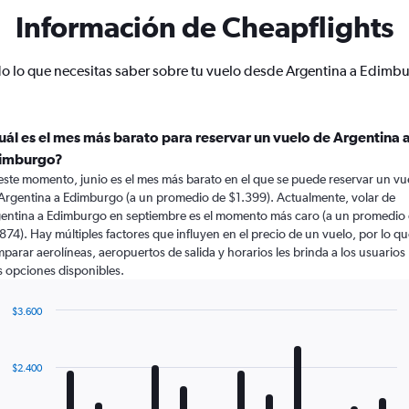
Información de Cheapflights
o lo que necesitas saber sobre tu vuelo desde Argentina a Edimb
uál es el mes más barato para reservar un vuelo de Argentina 
imburgo?
este momento, junio es el mes más barato en el que se puede reservar un vu
Argentina a Edimburgo (a un promedio de $1.399). Actualmente, volar de
entina a Edimburgo en septiembre es el momento más caro (a un promedio
874). Hay múltiples factores que influyen en el precio de un vuelo, por lo q
parar aerolíneas, aeropuertos de salida y horarios les brinda a los usuarios
 opciones disponibles.
$3.600
Bar
Chart
graphic.
chart
with
$2.400
12
bars.