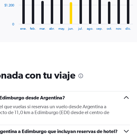
The
$1.200
chart
has
1
0
X
End
ene.
feb.
mar.
abr.
may.
jun.
jul.
ago.
sep.
oct.
nov.
dic.
of
axis
interactive
displaying
chart
categories.
Range:
12
categories.
The
nada con tu viaje
chart
has
1
Y
a Edimburgo desde Argentina?
axis
displaying
l que vuelas si reservas un vuelo desde Argentina a
values.
ecto de 11,0 km a Edimburgo (EDI) desde el centro de
Range:
0
to
rgentina a Edimburgo que incluyan reservas de hotel?
3600.