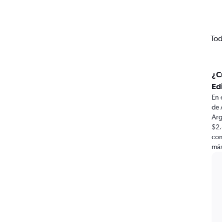
Tod
¿C
Ed
En 
de 
Arg
$2.
com
más