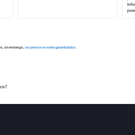
info
pued
os, sin embargo,
los precios no están garantizados
.
tos?