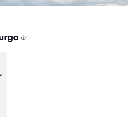
burgo
a