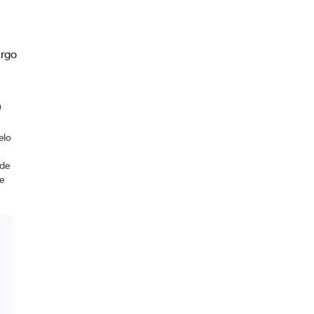
urgo
a
elo
 de
ue