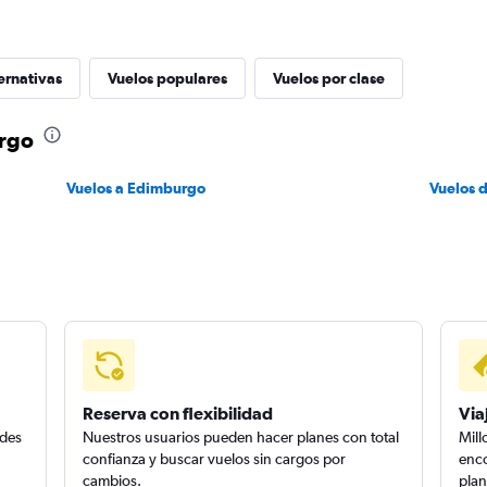
ernativas
Vuelos populares
Vuelos por clase
urgo
Vuelos a Edimburgo
Vuelos 
Reserva con flexibilidad
Via
edes
Nuestros usuarios pueden hacer planes con total
Mill
confianza y buscar vuelos sin cargos por
enco
cambios.
plan