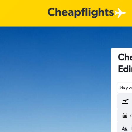
Che
Ed
Ida y v