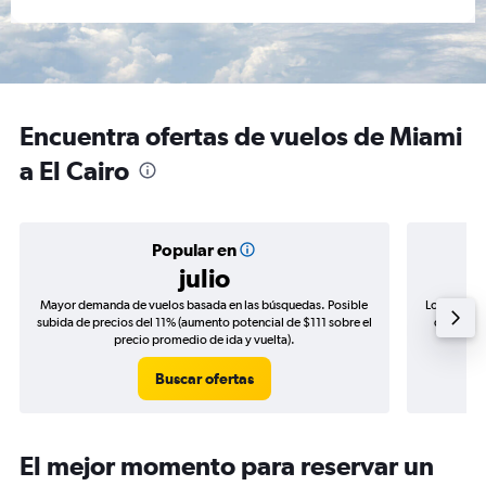
Encuentra ofertas de vuelos de Miami
a El Cairo
Popular en
julio
Mayor demanda de vuelos basada en las búsquedas. Posible
Los precio
subida de precios del 11% (aumento potencial de $111 sobre el
de precio
precio promedio de ida y vuelta).
Buscar ofertas
El mejor momento para reservar un