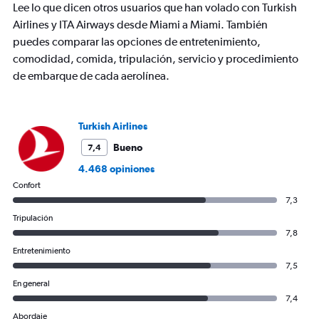
Lee lo que dicen otros usuarios que han volado con Turkish
1
Y
Airlines y ITA Airways desde Miami a Miami. También
axis
puedes comparar las opciones de entretenimiento,
displaying
comodidad, comida, tripulación, servicio y procedimiento
values.
de embarque de cada aerolínea.
Range:
0
to
1200.
Turkish Airlines
Bueno
7,4
4.468 opiniones
Confort
7,3
Tripulación
7,8
Entretenimiento
7,5
En general
7,4
Abordaje