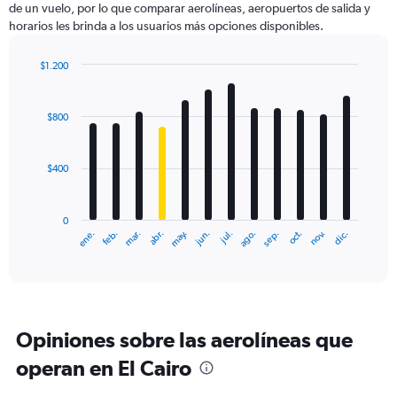
de un vuelo, por lo que comparar aerolíneas, aeropuertos de salida y
1
horarios les brinda a los usuarios más opciones disponibles.
Y
axis
displaying
$1.200
values.
Bar
Chart
Range:
graphic.
chart
with
0
$800
12
to
bars.
1500.
$400
The
chart
has
0
1
ene.
feb.
mar.
abr.
may.
jun.
jul.
ago.
sep.
oct.
nov.
dic.
X
End
of
axis
interactive
displaying
chart
categories.
Range:
12
Opiniones sobre las aerolíneas que
categories.
The
operan en El Cairo
chart
has