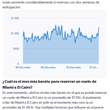
vuelo aumente considerablemente si reservas con dos semanas de
anticipación.
$1.500
Chart
Chart
graphic.
with
91
$1.000
data
points.
The
$500
chart
has
1
0
X
End
90 días antes
60 días antes
30 días antes
El mis…
of
axis
interactive
displaying
chart
categories.
¿Cuál es el mes más barato para reservar un vuelo de
Range:
Miami a El Cairo?
91
En este momento, abril es el mes más barato en el que se puede reservar
categories.
un vuelo de Miami a El Cairo (a un promedio de $726). Actualmente,
The
volar de Miami a El Cairo en julio es el momento más caro (a un
chart
promedio de $1.063). Hay múltiples factores que influyen en el precio
has