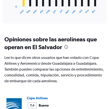
has
0
1
ene.
abr.
jul.
oct.
mar.
jun.
sep.
dic.
feb.
may.
ago.
nov.
X
End
of
axis
interactive
displaying
chart
categories.
Range:
12
Opiniones sobre las aerolíneas que
categories.
The
operan en El Salvador
chart
has
Lee lo que dicen otros usuarios que han volado con Copa
1
Y
Airlines y Aeromexico desde Guadalajara a Guadalajara.
axis
También puedes comparar las opciones de entretenimiento,
displaying
comodidad, comida, tripulación, servicio y procedimiento
values.
de embarque de cada aerolínea.
Range:
0
to
600.
Copa Airlines
Bueno
7,6