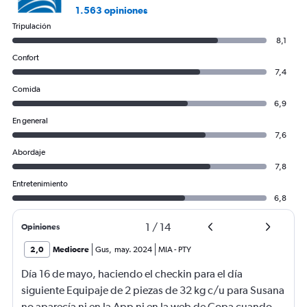
1.563 opiniones
Tripulación
8,1
Confort
7,4
Comida
6,9
En general
7,6
Abordaje
7,8
Entretenimiento
6,8
1
/
14
Opiniones
2,0
Mediocre
Gus
,
may. 2024
MIA
-
PTY
Día 16 de mayo, haciendo el checkin para el día
siguiente Equipaje de 2 piezas de 32 kg c/u para Susana
no aparecía ni en la App ni en la web de Copa cuando