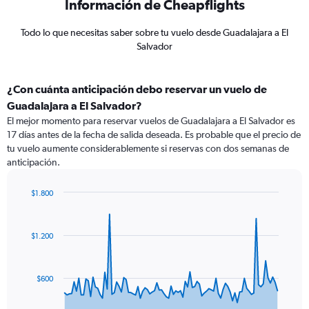
Información de Cheapflights
Todo lo que necesitas saber sobre tu vuelo desde Guadalajara a El
Salvador
¿Con cuánta anticipación debo reservar un vuelo de
Guadalajara a El Salvador?
El mejor momento para reservar vuelos de Guadalajara a El Salvador es
17 días antes de la fecha de salida deseada. Es probable que el precio de
tu vuelo aumente considerablemente si reservas con dos semanas de
anticipación.
$1.800
Chart
Chart
graphic.
with
91
$1.200
data
points.
The
$600
chart
has