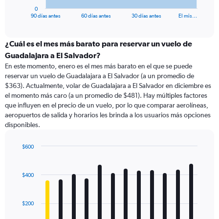
1
0
X
End
90 días antes
60 días antes
30 días antes
El mis…
of
axis
interactive
displaying
chart
categories.
¿Cuál es el mes más barato para reservar un vuelo de
Range:
Guadalajara a El Salvador?
91
En este momento, enero es el mes más barato en el que se puede
categories.
reservar un vuelo de Guadalajara a El Salvador (a un promedio de
The
$363). Actualmente, volar de Guadalajara a El Salvador en diciembre es
chart
el momento más caro (a un promedio de $481). Hay múltiples factores
has
que influyen en el precio de un vuelo, por lo que comparar aerolíneas,
1
aeropuertos de salida y horarios les brinda a los usuarios más opciones
Y
disponibles.
axis
displaying
values.
$600
Range:
Bar
Chart
0
graphic.
chart
with
to
$400
12
1800.
bars.
$200
The
chart