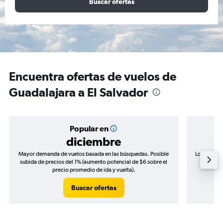
Buscar ofertas
Encuentra ofertas de vuelos de
Guadalajara a El Salvador
Popular en
diciembre
Mayor demanda de vuelos basada en las búsquedas. Posible
Los precio
subida de precios del 1% (aumento potencial de $6 sobre el
de precio
precio promedio de ida y vuelta).
Buscar ofertas