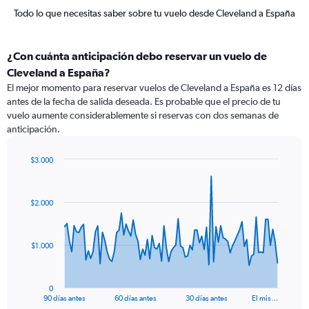
Todo lo que necesitas saber sobre tu vuelo desde Cleveland a España
¿Con cuánta anticipación debo reservar un vuelo de
Cleveland a España?
El mejor momento para reservar vuelos de Cleveland a España es 12 días
antes de la fecha de salida deseada. Es probable que el precio de tu
vuelo aumente considerablemente si reservas con dos semanas de
anticipación.
$3.000
Chart
Chart
graphic.
with
91
$2.000
data
points.
The
$1.000
chart
has
1
0
X
End
90 días antes
60 días antes
30 días antes
El mis…
of