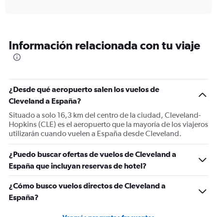
axis
interactive
displaying
chart
categories.
Range:
12
Información relacionada con tu viaje
categories.
The
chart
has
1
¿Desde qué aeropuerto salen los vuelos de
Y
Cleveland a España?
axis
displaying
Situado a solo 16,3 km del centro de la ciudad, Cleveland-
values.
Hopkins (CLE) es el aeropuerto que la mayoría de los viajeros
Range:
utilizarán cuando vuelen a España desde Cleveland.
0
to
¿Puedo buscar ofertas de vuelos de Cleveland a
1500.
España que incluyan reservas de hotel?
¿Cómo busco vuelos directos de Cleveland a
España?