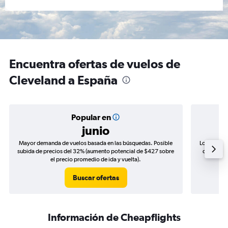
Encuentra ofertas de vuelos de
Cleveland a España
Popular en
junio
Mayor demanda de vuelos basada en las búsquedas. Posible
Los precio
subida de precios del 32% (aumento potencial de $427 sobre
de precios
el precio promedio de ida y vuelta).
Buscar ofertas
Información de Cheapflights