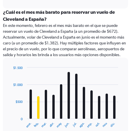
axis
interactive
displaying
chart
categories.
¿Cuál es el mes más barato para reservar un vuelo de
Range:
Cleveland a España?
91
En este momento, febrero es el mes más barato en el que se puede
categories.
reservar un vuelo de Cleveland a España (a un promedio de $672).
The
Actualmente, volar de Cleveland a España en junio es el momento más
chart
caro (a un promedio de $1.382). Hay múltiples factores que influyen en
has
el precio de un vuelo, por lo que comparar aerolíneas, aeropuertos de
1
salida y horarios les brinda a los usuarios más opciones disponibles.
Y
axis
displaying
$1.500
values.
Bar
Chart
Range:
graphic.
chart
with
0
$1.000
12
to
bars.
3000.
$500
The
chart
has
0
1
ene.
feb.
mar.
abr.
may.
jun.
jul.
ago.
sep.
oct.
nov.
dic.
X
End
of