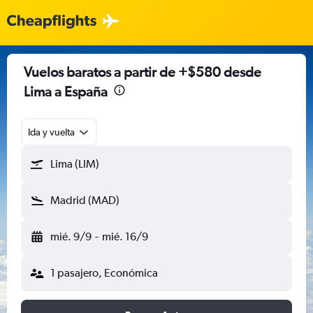
Vuelos baratos a partir de +$580 desde
Lima a España
Ida y vuelta
Lima (LIM)
Madrid (MAD)
mié. 9/9
-
mié. 16/9
1 pasajero, Económica