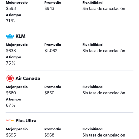
Mejor precio
Promedio
Flexibilidad
$593
$943
Sin tasa de cancelación
A tiempo
71 %
KLM
Mejor precio
Promedio
Flexibilidad
$638
$1.062
Sin tasa de cancelación
A tiempo
75 %
Air Canada
Mejor precio
Promedio
Flexibilidad
$680
$850
Sin tasa de cancelación
A tiempo
67 %
Plus Ultra
Mejor precio
Promedio
Flexibilidad
$695
$968
Sin tasa de cancelación