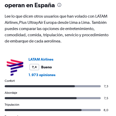
operan en España
categories.
The
chart
Lee lo que dicen otros usuarios que han volado con LATAM
has
Airlines,Plus UltrayAir Europa desde Lima a Lima. También
1
puedes comparar las opciones de entretenimiento,
Y
axis
comodidad, comida, tripulación, servicio y procedimiento
displaying
de embarque de cada aerolínea.
values.
Range:
0
to
LATAM Airlines
1500.
Bueno
7,4
1.973 opiniones
Confort
7,3
Abordaje
7,5
Tripulación
8,0