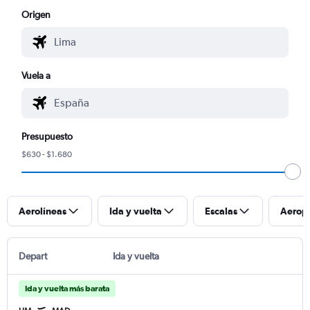
Origen
Vuela a
Presupuesto
$630 - $1.680
Aerolíneas
Ida y vuelta
Escalas
Aerop
Depart
Ida y vuelta
Ida y vuelta más barata