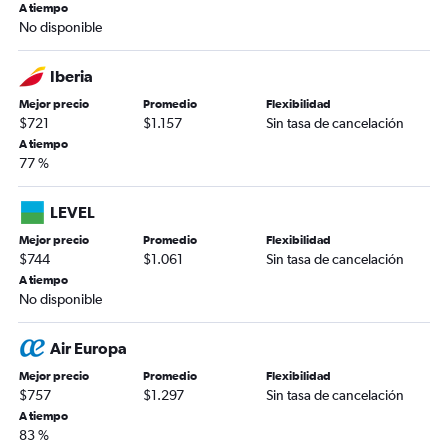
A tiempo
No disponible
Iberia
Mejor precio
Promedio
Flexibilidad
$721
$1.157
Sin tasa de cancelación
A tiempo
77 %
LEVEL
Mejor precio
Promedio
Flexibilidad
$744
$1.061
Sin tasa de cancelación
A tiempo
No disponible
Air Europa
Mejor precio
Promedio
Flexibilidad
$757
$1.297
Sin tasa de cancelación
A tiempo
83 %