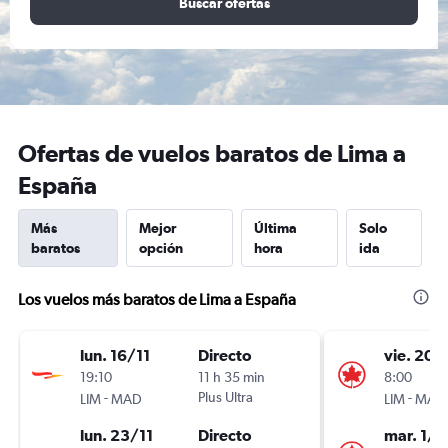
Buscar ofertas
Ofertas de vuelos baratos de Lima a
España
Más
Mejor
Última
Solo
baratos
opción
hora
ida
Los vuelos más baratos de Lima a España
lun. 16/11
Directo
vie. 20/
19:10
11 h 35 min
8:00
-
Plus Ultra
-
LIM
MAD
LIM
MAD
lun. 23/11
Directo
mar. 1/1