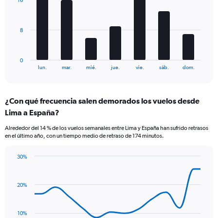
16
displaying
7
bars.
Number
of
The
flights.
8
chart
Range:
has
0
1
to
0
X
End
60.
lun.
mar.
mié.
jue.
vie.
sáb.
dom.
of
axis
interactive
displaying
chart
categories.
¿Con qué frecuencia salen demorados los vuelos desde
Range:
Lima a España?
7
categories.
Alrededor del 14 % de los vuelos semanales entre Lima y España han sufrido retrasos
The
en el último año, con un tiempo medio de retraso de 174 minutos.
chart
has
30%
1
Line
Chart
Y
graphic.
chart
axis
with
20%
displaying
14
values.
data
Range:
points.
0
10%