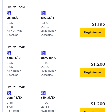
LIM
BCN
vie. 18/9
lun. 23/11
0:55
-
15:10
-
$1.195
8:20
23:55
48 h 25 min
38 h 45 min
Elegir fechas
2 escalas
2 escalas
LIM
MAD
dom. 4/10
dom. 18/10
0:55
-
11:15
-
$1.200
8:05
23:00
48 h 10 min
42 h 45 min
Elegir fechas
2 escalas
2 escalas
LIM
MAD
dom. 18/10
sáb. 31/10
0:55
-
11:00
-
$1.200
8:05
23:55
48 h 10 min
42 h 55 min