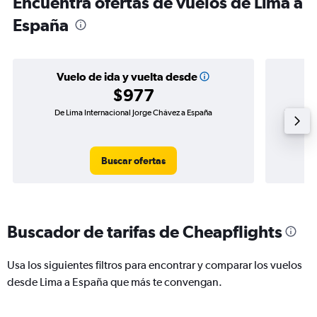
Encuentra ofertas de vuelos de Lima a
España
Vuelo de ida y vuelta desde
$977
De Lima Internacional Jorge Chávez a España
Vuelo de 
Buscar ofertas
Buscador de tarifas de Cheapflights
Usa los siguientes filtros para encontrar y comparar los vuelos
desde Lima a España que más te convengan.