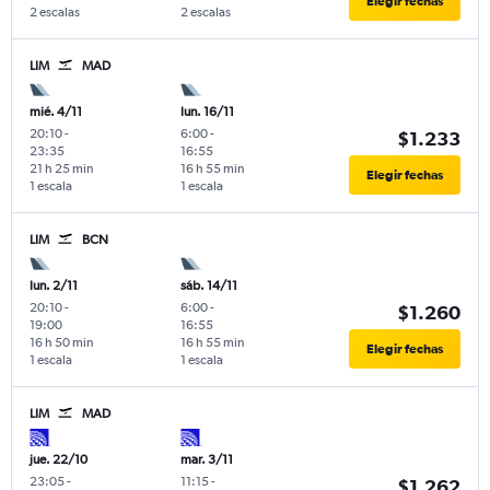
Elegir fechas
2 escalas
2 escalas
LIM
MAD
mié. 4/11
lun. 16/11
20:10
-
6:00
-
$1.233
23:35
16:55
21 h 25 min
16 h 55 min
Elegir fechas
1 escala
1 escala
LIM
BCN
lun. 2/11
sáb. 14/11
20:10
-
6:00
-
$1.260
19:00
16:55
16 h 50 min
16 h 55 min
Elegir fechas
1 escala
1 escala
LIM
MAD
jue. 22/10
mar. 3/11
23:05
-
11:15
-
$1.262