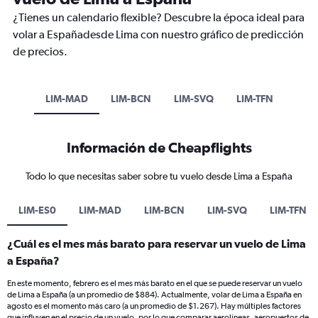
¿Tienes un calendario flexible? Descubre la época ideal para
volar a Españadesde Lima con nuestro gráfico de predicción
de precios.
LIM-MAD
LIM-BCN
LIM-SVQ
LIM-TFN
Información de Cheapflights
Todo lo que necesitas saber sobre tu vuelo desde Lima a España
LIM-ES0
LIM-MAD
LIM-BCN
LIM-SVQ
LIM-TFN
¿Cuál es el mes más barato para reservar un vuelo de Lima
a España?
En este momento, febrero es el mes más barato en el que se puede reservar un vuelo
de Lima a España (a un promedio de $884). Actualmente, volar de Lima a España en
agosto es el momento más caro (a un promedio de $1.267). Hay múltiples factores
que influyen en el precio de un vuelo, por lo que comparar aerolíneas, aeropuertos de