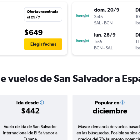
dom. 20/9
D
Oferta encontrada
n
3:45
10
el 29/7
SAL
-
BCN
Ib
$649
lun. 28/9
D
1:55
11
Elegir fechas
BCN
-
SAL
Ib
de vuelos de San Salvador a Es
Ida desde
Popular en
$442
diciembre
Vuelo de ida de San Salvador
Mayor demanda de vuelos basad
Internacional de El Salvador a
en las búsquedas. Posible subida 
España
precios del 7% (aumento potencia