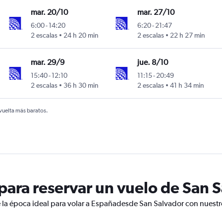
mar. 20/10
mar. 27/10
6:00
-
14:20
6:20
-
21:47
2 escalas
24 h 20 min
2 escalas
22 h 27 min
mar. 29/9
jue. 8/10
15:40
-
12:10
11:15
-
20:49
2 escalas
36 h 30 min
2 escalas
41 h 34 min
 vuelta más baratos.
ara reservar un vuelo de San 
 la época ideal para volar a Españadesde San Salvador con nuestr