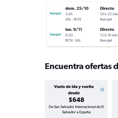
dom. 25/10
Directo
3:45
10 h 25 mi
SAL
-
BCN
Iberojet
lun. 9/11
Directo
0:20
12 h 10 min
BCN
-
SAL
Iberojet
Encuentra ofertas 
Vuelo de ida y vuelta
desde
$648
De San Salvador Internacional de El
Salvador a España