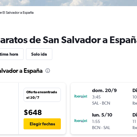
e El Salvador a España
baratos de San Salvador a Espa
tima hora
Solo ida
alvador a España
dom. 20/9
D
Oferta encontrada
n
3:45
10
el 30/7
SAL
-
BCN
Ib
$648
lun. 5/10
D
1:55
11
Elegir fechas
BCN
-
SAL
Ib