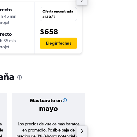
irecto
dom. 13/9
Oferta encontrada
 h 45 min
3:45
el 30/7
erojet
SAL
-
BCN
$658
irecto
lun. 28/9
 h 35 min
1:55
Elegir fechas
erojet
BCN
-
SAL
paña
Más barato en
Precio prom
mayo
$1.04
a
Los precios de vuelos más baratos
Promedio de vuelos de 
de
en promedio. Posible baja de
en agosto 20
l
precios del 1% (ahorro potencial de