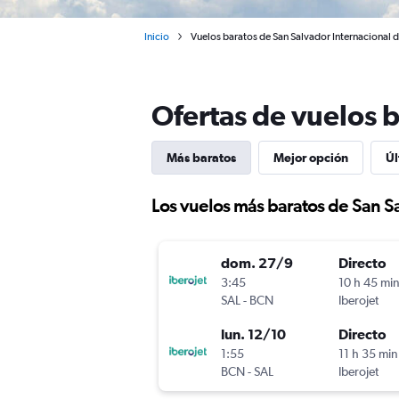
Inicio
Vuelos baratos de San Salvador Internacional d
Ofertas de vuelos 
Más baratos
Mejor opción
Úl
Los vuelos más baratos de San S
dom. 27/9
Directo
3:45
10 h 45 mi
SAL
-
BCN
Iberojet
lun. 12/10
Directo
1:55
11 h 35 min
BCN
-
SAL
Iberojet