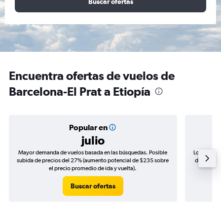
Buscar ofertas
Encuentra ofertas de vuelos de
Barcelona-El Prat a Etiopía
Popular en
julio
Mayor demanda de vuelos basada en las búsquedas. Posible
Los precio
subida de precios del 27% (aumento potencial de $235 sobre
de precios
el precio promedio de ida y vuelta).
Buscar ofertas