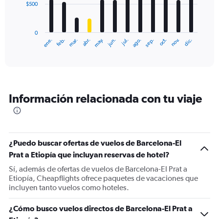
$500
The
chart
has
0
1
ene.
feb.
mar.
abr.
may.
jun.
jul.
ago.
sep.
oct.
nov.
dic.
X
End
of
axis
interactive
displaying
chart
categories.
Range:
12
Información relacionada con tu viaje
categories.
The
chart
has
1
¿Puedo buscar ofertas de vuelos de Barcelona-El
Y
Prat a Etiopía que incluyan reservas de hotel?
axis
displaying
Sí, además de ofertas de vuelos de Barcelona-El Prat a
values.
Etiopía, Cheapflights ofrece paquetes de vacaciones que
Range:
incluyen tanto vuelos como hoteles.
0
to
¿Cómo busco vuelos directos de Barcelona-El Prat a
1500.