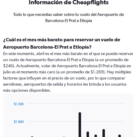
Información de Cheapflights
Todo lo que necesitas saber sobre tu vuelo del Aeropuerto de
Barcelona-El Prat a Etiopía
¿Cuál es el mes más barato para reservar un vuelo de
Aeropuerto Barcelona-El Prat a Etiopía?
En este momento, abril es el mes más barato en el que se puede reservar
un vuelo de Aeropuerto Barcelona-El Prat a Etiopía (a un promedio de
$246). Actualmente, volar de Aeropuerto Barcelona-El Prat a Etiopía en
julio es el momento más caro (a un promedio de $1.269). Hay múltiples
factores que influyen en el precio de un vuelo, por lo que comparar
aerolíneas, aeropuertos de salida y horarios les brinda a los usuarios
más opciones disponibles.
$1.500
Bar
Chart
graphic.
chart
with
$1.000
12
bars.