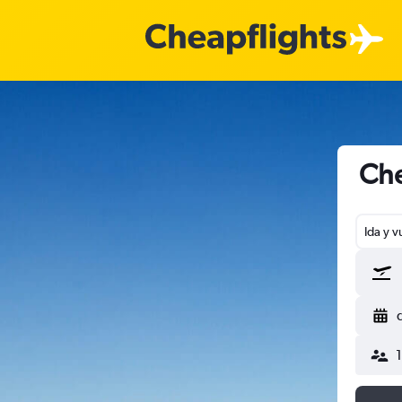
Che
Ida y v