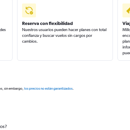
Reserva con flexibilidad
Via
edes
Nuestros usuarios pueden hacer planes con total
Mill
confianza y buscar vuelos sin cargos por
enco
cambios.
plan
info
pued
os, sin embargo,
los precios no están garantizados
.
tos?