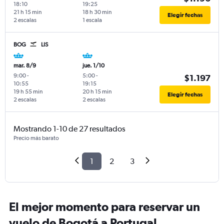
18:10
19:25
21 h 15 min
18 h 30 min
Elegir fechas
2 escalas
1 escala
BOG
LIS
mar. 8/9
jue. 1/10
9:00
-
5:00
-
$1.197
10:55
19:15
19 h 55 min
20 h 15 min
Elegir fechas
2 escalas
2 escalas
Mostrando 1-10 de 27 resultados
Precio más barato
1
2
3
El mejor momento para reservar un
vuelo de Bogotá a Portugal