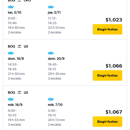
BOG
OPO
lun. 5/10
jue. 5/11
9:00
-
11:15
-
$1.023
10:40
14:25
19 h 40 min
32 h 10 min
Elegir fechas
2 escalas
2 escalas
BOG
LIS
dom. 16/8
dom. 20/9
14:55
-
19:45
-
$1.066
18:45
19:15
21 h 50 min
29 h 30 min
Elegir fechas
2 escalas
2 escalas
BOG
LIS
mié. 16/9
mié. 7/10
9:00
-
5:00
-
$1.067
10:55
19:15
19 h 55 min
20 h 15 min
Elegir fechas
2 escalas
2 escalas