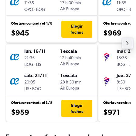
11:35
13 h 00 min
11:35
-
Air Europa
-
OPO
BOG
OPO
BO
Oferta encontrada el 4/8
Oferta encontrada 
Elegir
$945
$969
fechas
lun. 16/11
1 escala
mar. 24/
21:35
12 h 40 min
18:35
-
Air Europa
-
BOG
LIS
BOG
LIS
sáb. 21/11
1 escala
jue. 3/1
20:05
28 h 30 min
8:50
-
Air Europa
-
LIS
BOG
LIS
BOG
Oferta encontrada el 3/8
Oferta encontrada 
Elegir
$959
$971
fechas