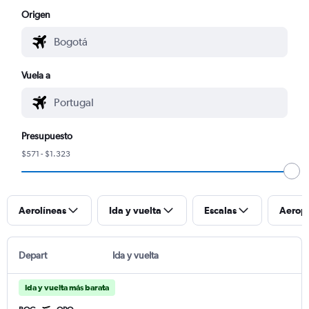
Origen
Vuela a
Presupuesto
$571 - $1.323
Aerolíneas
Ida y vuelta
Escalas
Aerop
Depart
Ida y vuelta
Ida y vuelta más barata