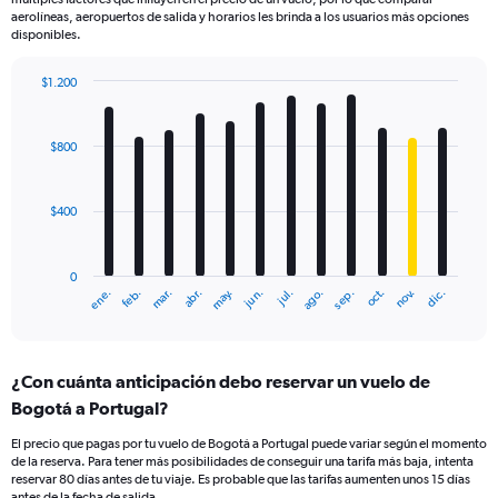
aerolíneas, aeropuertos de salida y horarios les brinda a los usuarios más opciones
disponibles.
$1.200
Bar
Chart
graphic.
chart
with
$800
12
bars.
$400
The
chart
has
0
1
mar.
jun.
sep.
dic.
ene.
abr.
jul.
oct.
feb.
may.
ago.
nov.
X
End
of
axis
interactive
displaying
chart
categories.
¿Con cuánta anticipación debo reservar un vuelo de
Range:
Bogotá a Portugal?
12
categories.
El precio que pagas por tu vuelo de Bogotá a Portugal puede variar según el momento
The
de la reserva. Para tener más posibilidades de conseguir una tarifa más baja, intenta
chart
reservar 80 días antes de tu viaje. Es probable que las tarifas aumenten unos 15 días
has
antes de la fecha de salida.