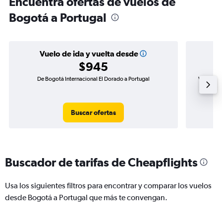
Encuentra ofertas de vuelos de
Bogotá a Portugal
Vuelo de ida y vuelta desde
$945
De Bogotá Internacional El Dorado a Portugal
Vuelo de 
Buscar ofertas
Buscador de tarifas de Cheapflights
Usa los siguientes filtros para encontrar y comparar los vuelos
desde Bogotá a Portugal que más te convengan.