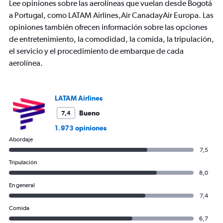
chart
Lee opiniones sobre las aerolíneas que vuelan desde Bogotá
has
a Portugal, como LATAM Airlines,Air CanadayAir Europa. Las
1
opiniones también ofrecen información sobre las opciones
Y
axis
de entretenimiento, la comodidad, la comida, la tripulación,
displaying
el servicio y el procedimiento de embarque de cada
values.
aerolínea.
Range:
0
to
1500.
LATAM Airlines
Bueno
7,4
1.973 opiniones
Abordaje
7,5
Tripulación
8,0
En general
7,4
Comida
6,7