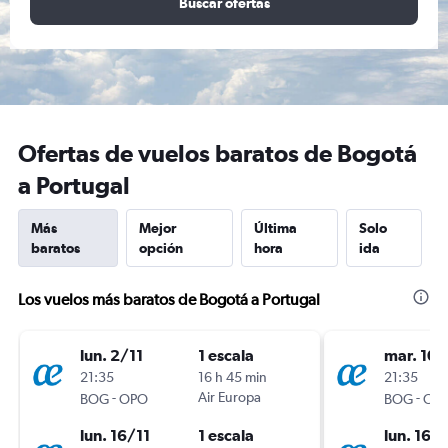
Buscar ofertas
Ofertas de vuelos baratos de Bogotá
a Portugal
Más
Mejor
Última
Solo
baratos
opción
hora
ida
Los vuelos más baratos de Bogotá a Portugal
lun. 2/11
1 escala
mar. 10/
21:35
16 h 45 min
21:35
-
Air Europa
-
BOG
OPO
BOG
OP
lun. 16/11
1 escala
lun. 16/1