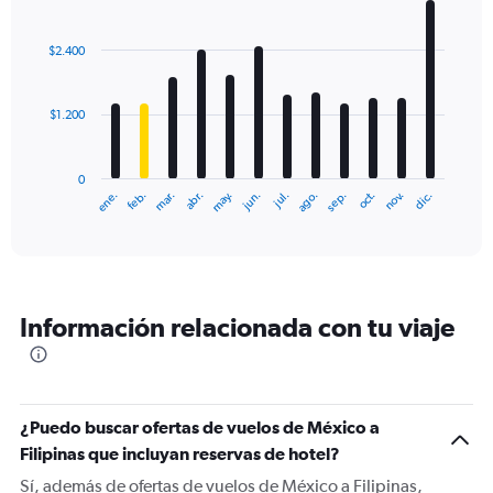
Bar
Chart
graphic.
chart
with
$2.400
12
bars.
$1.200
The
chart
has
0
1
ene.
feb.
mar.
abr.
may.
jun.
jul.
ago.
sep.
oct.
nov.
dic.
X
End
of
axis
interactive
displaying
chart
categories.
Range:
12
Información relacionada con tu viaje
categories.
The
chart
has
1
¿Puedo buscar ofertas de vuelos de México a
Y
Filipinas que incluyan reservas de hotel?
axis
displaying
Sí, además de ofertas de vuelos de México a Filipinas,