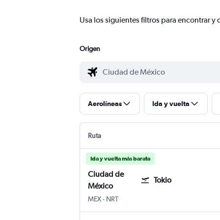
Usa los siguientes filtros para encontrar
Origen
Aerolíneas
Ida y vuelta
Ruta
Ida y vuelta más barata
Ciudad de
Tokio
México
Aeropuerto Internacional de la Ciudad 
Tokio Internacional de Narita
MEX
-
NRT