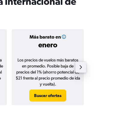
a Internacional de
Más barato en
Precio prom
enero
$1.63
a
Los precios de vuelos más baratos
Promedio de vuelos de 
de
en promedio. Posible baja de
en agosto 20
l
precios del 1% (ahorro potencial de
o
$21 frente al precio promedio de ida
y vuelta).
Buscar ofertas
Buscar ofert