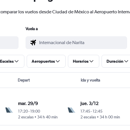
 y comparar los vuelos desde Ciudad de México al Aeropuerto Inter
Vuela a
Escalas
Aeropuertos
Horarios
Duración
Depart
Ida y vuelta
mar. 29/9
jue. 3/12
17:20
-
19:00
17:45
-
12:45
2 escalas
34 h 40 min
2 escalas
34 h 00 min
de México