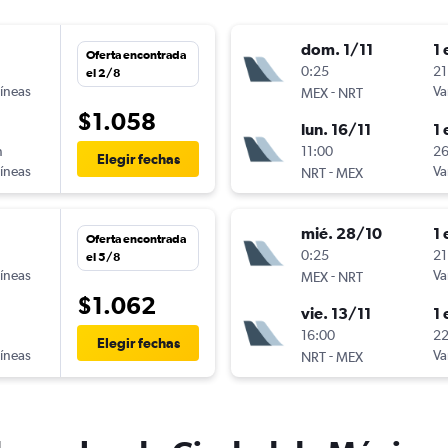
dom. 1/11
1 
Oferta encontrada
n
0:25
21
el 2/8
líneas
-
Va
MEX
NRT
$1.058
lun. 16/11
1 
n
11:00
26
Elegir fechas
líneas
-
Va
NRT
MEX
mié. 28/10
1 
Oferta encontrada
n
0:25
21
el 5/8
líneas
-
Va
MEX
NRT
$1.062
vie. 13/11
1 
n
16:00
22
Elegir fechas
líneas
-
Va
NRT
MEX