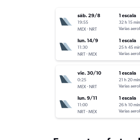
sáb. 29/8
1 escala
19:55
32 h 15 mi
-
Varias aero
MEX
NRT
lun. 14/9
1 escala
11:30
25 h 45 mi
-
Varias aero
NRT
MEX
vie. 30/10
1 escala
0:25
21 h 20 mi
-
Varias aero
MEX
NRT
lun. 9/11
1 escala
11:00
26 h 10 mi
-
Varias aero
NRT
MEX