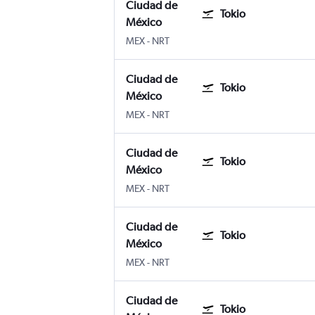
Ciudad de
Tokio
México
Aeropuerto Internacional de la Ciudad 
Tokio Internacional de Narita
MEX
-
NRT
Ciudad de
Tokio
México
Aeropuerto Internacional de la Ciudad 
Tokio Internacional de Narita
MEX
-
NRT
Ciudad de
Tokio
México
Aeropuerto Internacional de la Ciudad 
Tokio Internacional de Narita
MEX
-
NRT
Ciudad de
Tokio
México
Aeropuerto Internacional de la Ciudad 
Tokio Internacional de Narita
MEX
-
NRT
Ciudad de
Tokio