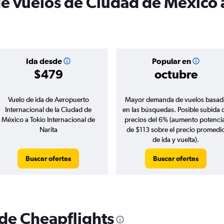
de vuelos de Ciudad de México 
Ida desde
Popular en
$479
octubre
Vuelo de ida de Aeropuerto
Mayor demanda de vuelos basad
Internacional de la Ciudad de
en las búsquedas. Posible subida 
México a Tokio Internacional de
precios del 6% (aumento potencia
Narita
de $113 sobre el precio promedi
de ida y vuelta).
Buscar ofertas
Buscar ofertas
 de Cheapflights