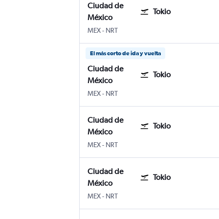
Ciudad de
Tokio
México
Aeropuerto Internacional de la Ciudad 
Tokio Internacional de Narita
MEX
-
NRT
El más corto de ida y vuelta
Ciudad de
Tokio
México
Aeropuerto Internacional de la Ciudad 
Tokio Internacional de Narita
MEX
-
NRT
Ciudad de
Tokio
México
Aeropuerto Internacional de la Ciudad 
Tokio Internacional de Narita
MEX
-
NRT
Ciudad de
Tokio
México
Aeropuerto Internacional de la Ciudad 
Tokio Internacional de Narita
MEX
-
NRT