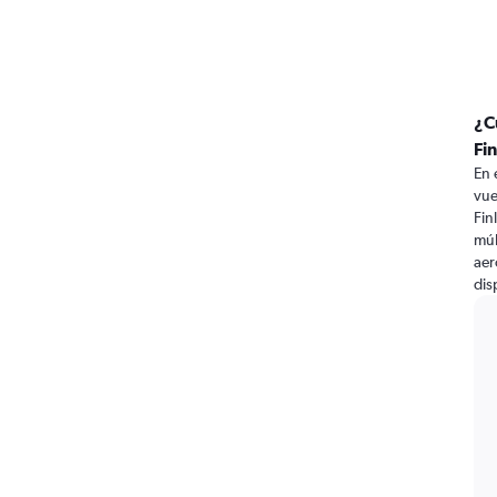
¿C
Fi
En 
vue
Fin
múl
aer
dis