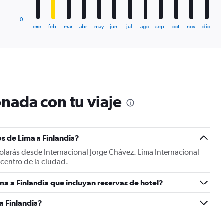
has
1
0
X
End
ene.
feb.
mar.
abr.
may.
jun.
jul.
ago.
sep.
oct.
nov.
dic.
of
axis
interactive
displaying
chart
categories.
Range:
12
categories.
The
nada con tu viaje
chart
has
1
Y
s de Lima a Finlandia?
axis
displaying
volarás desde Internacional Jorge Chávez. Lima Internacional
values.
 centro de la ciudad.
Range:
0
ma a Finlandia que incluyan reservas de hotel?
to
3000.
a Finlandia?