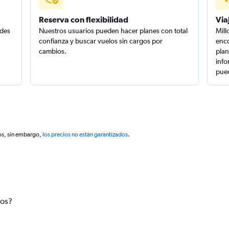
Reserva con flexibilidad
Via
edes
Nuestros usuarios pueden hacer planes con total
Mill
confianza y buscar vuelos sin cargos por
enco
cambios.
plan
info
pued
os, sin embargo,
los precios no están garantizados
.
tos?