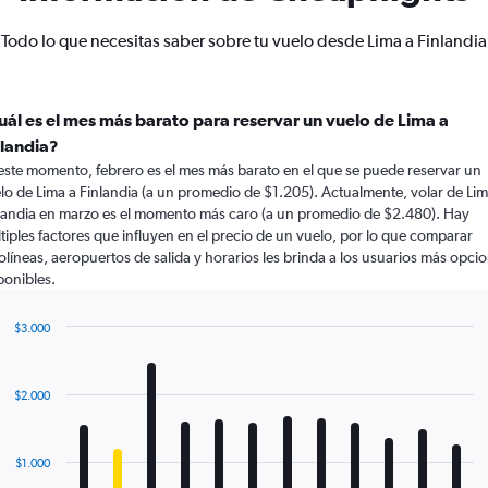
Todo lo que necesitas saber sobre tu vuelo desde Lima a Finlandia
uál es el mes más barato para reservar un vuelo de Lima a
nlandia?
este momento, febrero es el mes más barato en el que se puede reservar un
lo de Lima a Finlandia (a un promedio de $1.205). Actualmente, volar de Lim
landia en marzo es el momento más caro (a un promedio de $2.480). Hay
tiples factores que influyen en el precio de un vuelo, por lo que comparar
olíneas, aeropuertos de salida y horarios les brinda a los usuarios más opci
ponibles.
$3.000
Bar
Chart
graphic.
chart
with
$2.000
12
bars.
The
$1.000
chart