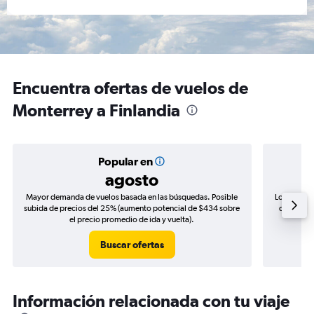
Encuentra ofertas de vuelos de
Monterrey a Finlandia
Popular en
agosto
Mayor demanda de vuelos basada en las búsquedas. Posible
Los precio
subida de precios del 25% (aumento potencial de $434 sobre
de precios
el precio promedio de ida y vuelta).
Buscar ofertas
Información relacionada con tu viaje