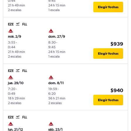
0:44
9:45
21 h 49 min
24 h 15 min
Elegir fechas
2 escalas
1 escala
EZE
FLL
mié. 2/9
dom. 27/9
3:55
-
8:30
-
$939
0:44
9:45
21 h 49 min
24 h 15 min
Elegir fechas
2 escalas
1 escala
EZE
FLL
jue. 29/10
dom. 8/11
7:20
-
19:59
-
$940
0:49
6:20
18 h 29 min
56 h 21 min
Elegir fechas
2 escalas
2 escalas
EZE
FLL
lun. 21/12
sáb. 23/1