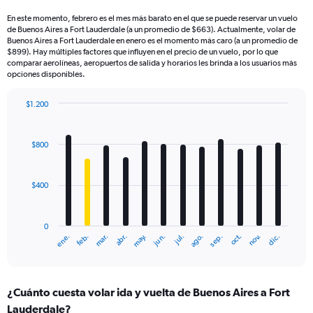
En este momento, febrero es el mes más barato en el que se puede reservar un vuelo
de Buenos Aires a Fort Lauderdale (a un promedio de $663). Actualmente, volar de
Buenos Aires a Fort Lauderdale en enero es el momento más caro (a un promedio de
$899). Hay múltiples factores que influyen en el precio de un vuelo, por lo que
comparar aerolíneas, aeropuertos de salida y horarios les brinda a los usuarios más
opciones disponibles.
$1.200
Bar
Chart
graphic.
chart
with
$800
12
bars.
$400
The
chart
has
0
1
mar.
jun.
sep.
dic.
ene.
abr.
jul.
oct.
feb.
may.
ago.
nov.
X
End
of
axis
interactive
displaying
chart
categories.
¿Cuánto cuesta volar ida y vuelta de Buenos Aires a Fort
Range:
Lauderdale?
12