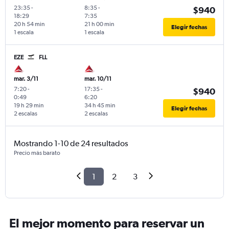
23:35
-
8:35
-
$940
18:29
7:35
20 h 54 min
21 h 00 min
Elegir fechas
1 escala
1 escala
EZE
FLL
mar. 3/11
mar. 10/11
7:20
-
17:35
-
$940
0:49
6:20
19 h 29 min
34 h 45 min
Elegir fechas
2 escalas
2 escalas
Mostrando 1-10 de 24 resultados
Precio más barato
1
2
3
El mejor momento para reservar un