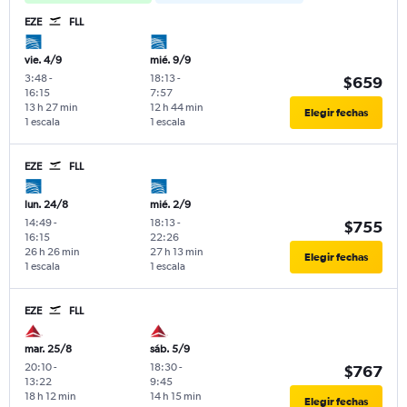
EZE
FLL
vie. 4/9
mié. 9/9
3:48
-
18:13
-
$659
16:15
7:57
13 h 27 min
12 h 44 min
Elegir fechas
1 escala
1 escala
EZE
FLL
lun. 24/8
mié. 2/9
14:49
-
18:13
-
$755
16:15
22:26
26 h 26 min
27 h 13 min
Elegir fechas
1 escala
1 escala
EZE
FLL
mar. 25/8
sáb. 5/9
20:10
-
18:30
-
$767
13:22
9:45
18 h 12 min
14 h 15 min
Elegir fechas