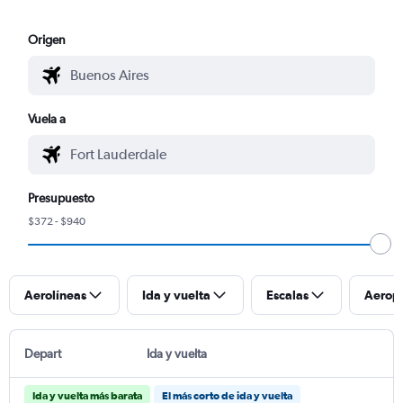
Origen
Vuela a
Presupuesto
$372 - $940
Aerolíneas
Ida y vuelta
Escalas
Aerop
Depart
Ida y vuelta
Ida y vuelta más barata
El más corto de ida y vuelta