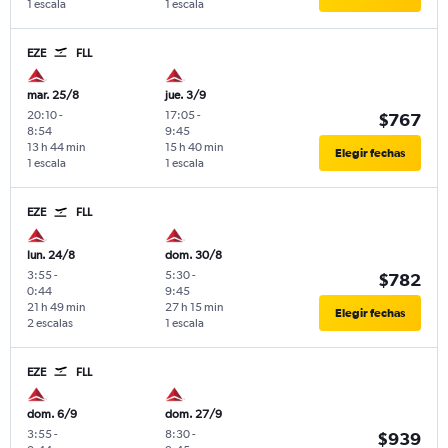
1 escala
1 escala
EZE
FLL
mar. 25/8
jue. 3/9
20:10
-
17:05
-
$767
8:54
9:45
13 h 44 min
15 h 40 min
Elegir fechas
1 escala
1 escala
EZE
FLL
lun. 24/8
dom. 30/8
3:55
-
5:30
-
$782
0:44
9:45
21 h 49 min
27 h 15 min
Elegir fechas
2 escalas
1 escala
EZE
FLL
dom. 6/9
dom. 27/9
3:55
-
8:30
-
$939