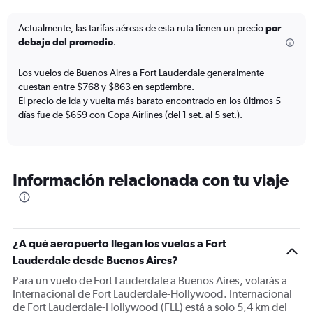
categories.
The
Actualmente, las tarifas aéreas de esta ruta tienen un precio
por
chart
debajo del promedio
.
has
1
Los vuelos de Buenos Aires a Fort Lauderdale generalmente
Y
cuestan entre $768 y $863 en septiembre.
axis
El precio de ida y vuelta más barato encontrado en los últimos 5
displaying
días fue de $659 con Copa Airlines (del 1 set. al 5 set.).
values.
Range:
0
to
1200.
Información relacionada con tu viaje
¿A qué aeropuerto llegan los vuelos a Fort
Lauderdale desde Buenos Aires?
Para un vuelo de Fort Lauderdale a Buenos Aires, volarás a
Internacional de Fort Lauderdale-Hollywood. Internacional
de Fort Lauderdale-Hollywood (FLL) está a solo 5,4 km del