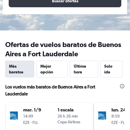
Buscar ofertas
Ofertas de vuelos baratos de Buenos
Aires a Fort Lauderdale
Más
Mejor
Última
Solo
baratos
opción
hora
ida
Los vuelos más baratos de Buenos Aires a Fort
Lauderdale
mar. 1/9
1 escala
lun. 24/
14:49
26 h 26 min
8:59
-
Copa Airlines
-
EZE
FLL
EZE
FLL