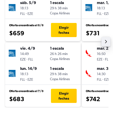
sáb. 5/9
1 escala
mar. 1/9
18:13
29 h 38 min
18:13
-
Copa Airlines
-
FLL
EZE
FLL
EZE
Oferta encontrada el 8/8
Oferta encontrada 
Elegir
$659
$731
fechas
vie. 4/9
1 escala
mar. 20
14:49
26 h 26 min
16:50
-
Copa Airlines
-
EZE
FLL
EZE
FLL
lun. 14/9
1 escala
mar. 3/1
18:13
29 h 38 min
14:30
-
Copa Airlines
-
FLL
EZE
FLL
EZE
Oferta encontrada el 7/8
Oferta encontrada 
Elegir
$683
$742
fechas