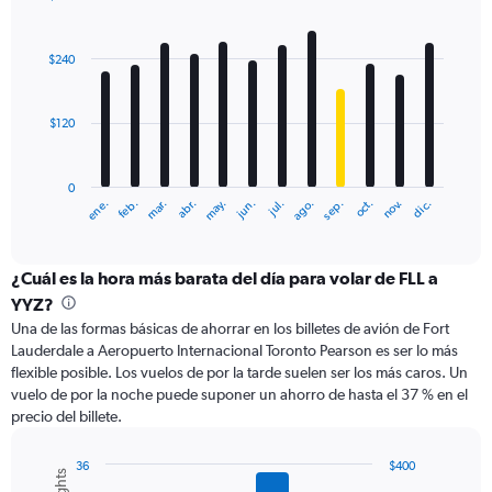
to
Bar
Chart
600.
graphic.
chart
with
$240
12
bars.
$120
The
chart
has
0
1
ene.
feb.
mar.
abr.
may.
jun.
jul.
ago.
sep.
oct.
nov.
dic.
X
End
of
axis
interactive
displaying
chart
categories.
¿Cuál es la hora más barata del día para volar de FLL a
Range:
YYZ?
12
Una de las formas básicas de ahorrar en los billetes de avión de Fort
categories.
Lauderdale a Aeropuerto Internacional Toronto Pearson es ser lo más
The
flexible posible. Los vuelos de por la tarde suelen ser los más caros. Un
chart
vuelo de por la noche puede suponer un ahorro de hasta el 37 % en el
has
precio del billete.
1
Y
axis
36
$400
displaying
Combination
Chart