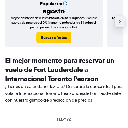
Popular en
agosto
Mayor demanda de vuelos basada en las búsquedas. Posible
Los precio
subida de precios del 0% (aumento potencial de $1 sobre el
de precio
precio promedio de ida y vuelta).
Buscar ofertas
El mejor momento para reservar un
vuelo de Fort Lauderdale a
Internacional Toronto Pearson
¿Tienes un calendario flexible? Descubre la época ideal para
volar a Internacional Toronto Pearsondesde Fort Lauderdale
con nuestro gráfico de predicción de precios.
FLL-YYZ