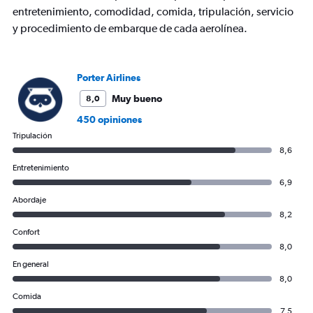
Avg.
entretenimiento, comodidad, comida, tripulación, servicio
Price
y procedimiento de embarque de cada aerolínea.
and
Number
of
flights.
Porter Airlines
Muy bueno
8,0
450 opiniones
Tripulación
8,6
Entretenimiento
6,9
Abordaje
8,2
Confort
8,0
En general
8,0
Comida
7,5