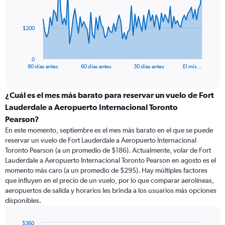
points.
The
$200
chart
has
1
0
X
End
90 días antes
60 días antes
30 días antes
El mis…
of
axis
interactive
displaying
chart
categories.
¿Cuál es el mes más barato para reservar un vuelo de Fort
Range:
Lauderdale a Aeropuerto Internacional Toronto
91
Pearson?
categories.
En este momento, septiembre es el mes más barato en el que se puede
The
reservar un vuelo de Fort Lauderdale a Aeropuerto Internacional
chart
Toronto Pearson (a un promedio de $186). Actualmente, volar de Fort
has
Lauderdale a Aeropuerto Internacional Toronto Pearson en agosto es el
1
Y
momento más caro (a un promedio de $295). Hay múltiples factores
axis
que influyen en el precio de un vuelo, por lo que comparar aerolíneas,
displaying
aeropuertos de salida y horarios les brinda a los usuarios más opciones
values.
disponibles.
Range:
0
$360