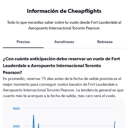
Información de Cheapflights
Todo lo que necesitas saber sobre tu vuelo desde Fort Lauderdale al
Aeropuerto Internacional Toronto Pearson
Precios
Aerolíneas
Retrasos
¿Con cuánta anticipación debo reservar un vuelo de Fort
Lauderdale a Aeropuerto Internacional Toronto
Pearson?
En promedio, reservar 75 días antes de la fecha de salida prevista es el
mejor momento para conseguir vuelos baratos de Fort Lauderdale a
Aeropuerto Internacional Toronto Pearson. La tendencia general es que
cuanto más te acerques a la fecha de salida, más caro será el vuelo.
$600
Chart
Chart
graphic.
with
91
$400
data