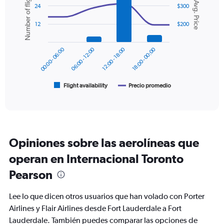
Number of flights
Avg. Price
graphic.
chart
values.
24
$300
with
Range:
2
0
12
$200
data
to
series.
360.
00:00 - 06:00
06:00 - 12:00
12:00 - 18:00
18:00 - 00:00
The
chart
has
1
Flight availability
Precio promedio
End
of
X
interactive
axis
chart
displaying
categories.
Range:
Opiniones sobre las aerolíneas que
6
categories.
operan en Internacional Toronto
The
chart
Pearson
has
2
Lee lo que dicen otros usuarios que han volado con Porter
Y
Airlines y Flair Airlines desde Fort Lauderdale a Fort
axes
displaying
Lauderdale. También puedes comparar las opciones de