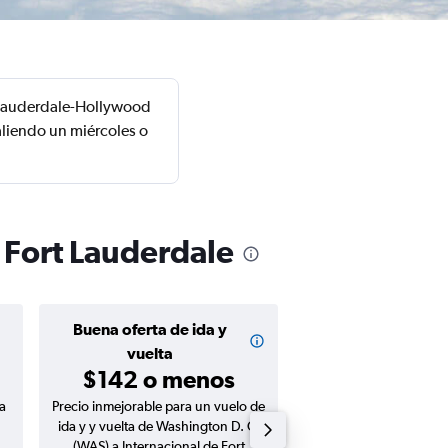
t Lauderdale-Hollywood
aliendo un miércoles o
 Fort Lauderdale
Buena oferta de ida y
Buena oferta de
$80 o me
vuelta
$142 o menos
a
Precio inmejorable para un vuelo de
Precio inmejorable para
ida y y vuelta de Washington D. C.
ida de Washington D. 
(WAS) a Internacional de Fort
Internacional de Fort 