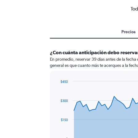
Tod
Precios
¿Con cuánta anticipación debo reservar
En promedio, reservar 39 días antes de la fecha
general es que cuanto más te acerques a la fecha
$450
Chart
Chart
graphic.
with
91
$300
data
points.
The
$150
chart
has
1