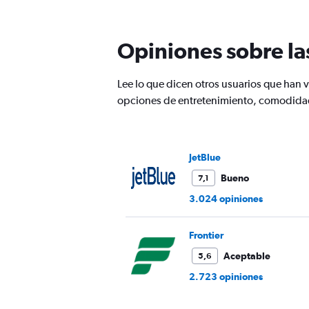
los
horarios
son
Opiniones sobre la
de
salida.
Range:
Lee lo que dicen otros usuarios que han
7
categories.
opciones de entretenimiento, comodidad
The
chart
has
1
JetBlue
Y
axis
Bueno
7,1
displaying
3.024 opiniones
values.
Range:
0
Frontier
to
Aceptable
1200.
5,6
2.723 opiniones