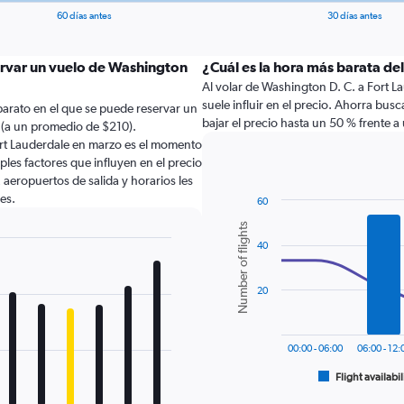
60 días antes
30 días antes
ervar un vuelo de Washington
¿Cuál es la hora más barata de
Al volar de Washington D. C. a Fort La
suele influir en el precio. Ahorra bu
arato en el que se puede reservar un
bajar el precio hasta un 50 % frente 
 (a un promedio de $210).
ort Lauderdale en marzo es el momento
les factores que influyen en el precio
 aeropuertos de salida y horarios les
es.
60
Combination
Chart
Number of flights
graphic.
chart
40
with
2
data
series.
20
The
chart
00:00 - 06:00
06:00 - 12:
has
1
Flight availabil
End
of
X
interactive