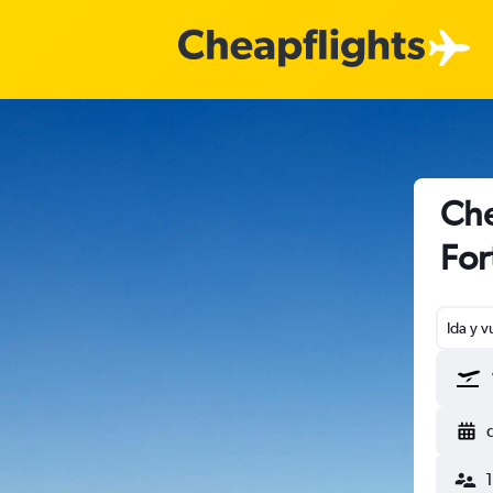
Che
For
Ida y v