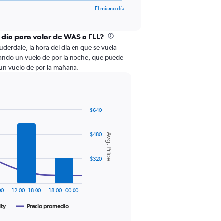
El mismo día
l día para volar de WAS a FLL?
uderdale, la hora del día en que se vuela
scando un vuelo de por la noche, que puede
a un vuelo de por la mañana.
$640
$480
Avg. Price
$320
00
12:00 - 18:00
18:00 - 00:00
ity
Precio promedio