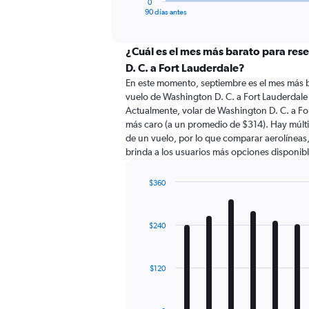
0
X
End
90 días antes
of
axis
interactive
displaying
chart
categories.
¿Cuál es el mes más barato para res
Range:
D. C. a Fort Lauderdale?
91
En este momento, septiembre es el mes más b
categories.
vuelo de Washington D. C. a Fort Lauderdale
The
Actualmente, volar de Washington D. C. a F
chart
más caro (a un promedio de $314). Hay múltip
has
de un vuelo, por lo que comparar aerolíneas,
1
brinda a los usuarios más opciones disponibl
Y
axis
displaying
$360
values.
Bar
Chart
Range:
graphic.
chart
with
0
$240
12
to
bars.
450.
The
$120
chart
has
1