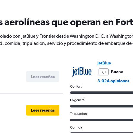
s aerolíneas que operan en For
 volado con JetBlue y Frontier desde Washington D. C. a Washingt
, comida, tripulación, servicio y procedimiento de embarque de 
JetBlue
Bueno
7,1
Leer reseñas
3.024 opiniones
Confort
En general
Leer reseñas
Tripulación
Comida