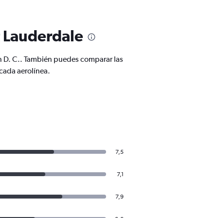
t Lauderdale
on D. C.. También puedes comparar las
cada aerolínea.
7,5
7,1
7,9