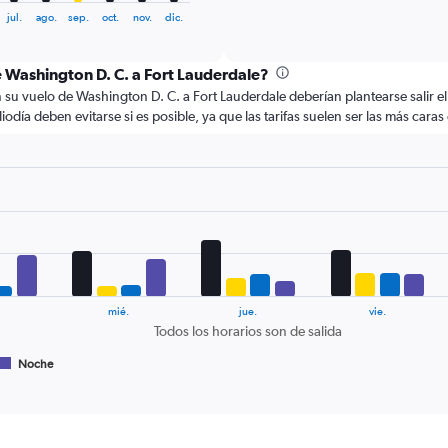
axis
chart
jul.
ago.
sep.
oct.
nov.
dic.
displaying
categories.
Range:
e Washington D. C. a Fort Lauderdale?
6
u vuelo de Washington D. C. a Fort Lauderdale deberían plantearse salir el 
categories.
día deben evitarse si es posible, ya que las tarifas suelen ser las más car
The
chart
has
2
Y
axes
displaying
Avg.
Price
and
Number
mié.
jue.
vie.
of
Todos los horarios son de salida
flights.
Noche