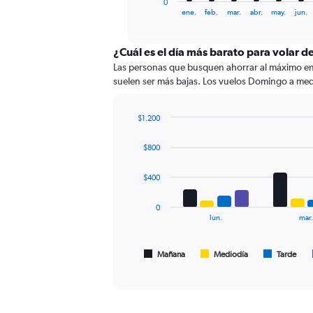
0
X
End
ene.
feb.
mar.
abr.
may.
jun.
of
axis
interactive
displaying
chart
categories.
¿Cuál es el día más barato para volar d
Range:
Las personas que busquen ahorrar al máximo en s
12
suelen ser más bajas. Los vuelos Domingo a medio
categories.
The
chart
$1.200
has
Bar
Chart
graphic.
chart
1
$800
with
Y
4
axis
data
$400
displaying
series.
values.
0
Range:
The
lun.
mar.
0
chart
to
has
360.
1
Mañana
Mediodía
Tarde
End
of
X
interactive
axis
chart
displaying
Todos