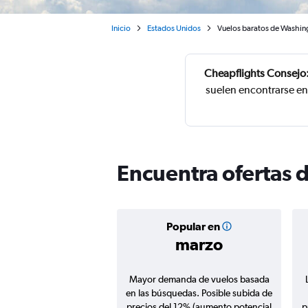
Inicio
Estados Unidos
Vuelos baratos de Washing
Cheapflights Consejo
suelen encontrarse en
Encuentra ofertas 
Popular en
marzo
Mayor demanda de vuelos basada
en las búsquedas. Posible subida de
precios del 12% (aumento potencial
p