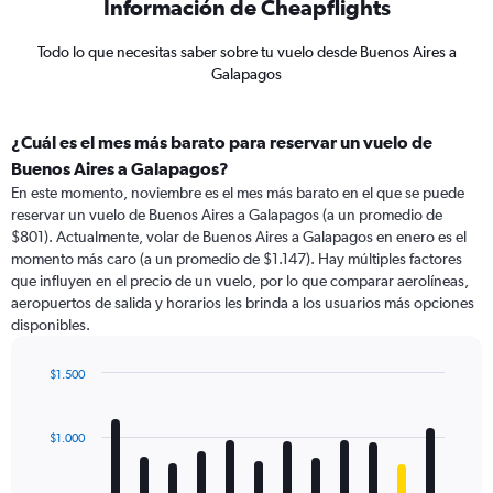
Información de Cheapflights
Todo lo que necesitas saber sobre tu vuelo desde Buenos Aires a
Galapagos
¿Cuál es el mes más barato para reservar un vuelo de
Buenos Aires a Galapagos?
En este momento, noviembre es el mes más barato en el que se puede
reservar un vuelo de Buenos Aires a Galapagos (a un promedio de
$801). Actualmente, volar de Buenos Aires a Galapagos en enero es el
momento más caro (a un promedio de $1.147). Hay múltiples factores
que influyen en el precio de un vuelo, por lo que comparar aerolíneas,
aeropuertos de salida y horarios les brinda a los usuarios más opciones
disponibles.
$1.500
Bar
Chart
graphic.
chart
with
$1.000
12
bars.