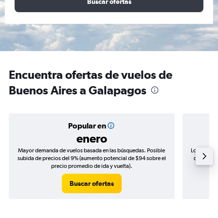
Buscar ofertas
Encuentra ofertas de vuelos de
Buenos Aires a Galapagos
Popular en
enero
Mayor demanda de vuelos basada en las búsquedas. Posible
Los precio
subida de precios del 9% (aumento potencial de $94 sobre el
de precios
precio promedio de ida y vuelta).
Buscar ofertas