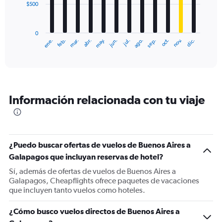
$500
The
chart
has
0
1
ene.
feb.
mar.
abr.
may.
jun.
jul.
ago.
sep.
oct.
nov.
dic.
X
End
of
axis
interactive
displaying
chart
categories.
Range:
12
Información relacionada con tu viaje
categories.
The
chart
has
1
¿Puedo buscar ofertas de vuelos de Buenos Aires a
Y
Galapagos que incluyan reservas de hotel?
axis
displaying
Sí, además de ofertas de vuelos de Buenos Aires a
values.
Galapagos, Cheapflights ofrece paquetes de vacaciones
Range:
que incluyen tanto vuelos como hoteles.
0
to
¿Cómo busco vuelos directos de Buenos Aires a
1500.