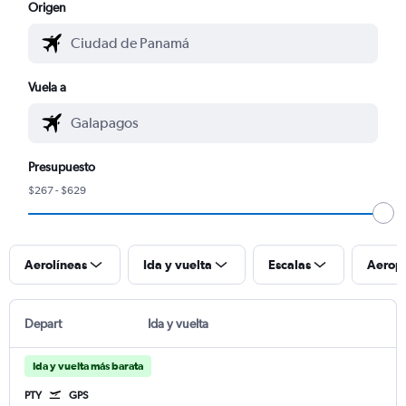
Origen
Vuela a
Presupuesto
$267 - $629
Aerolíneas
Ida y vuelta
Escalas
Aerop
Depart
Ida y vuelta
Ida y vuelta más barata
PTY
GPS