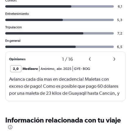
Confort
6,1
Entretenimiento
5,3
Tripulación
7,2
En general
6,5
1
/
16
Opiniones
2,0
Mediocre
Anónimo
,
abr. 2025
GYE
-
BOG
Avianca cada día mas en decadencia! Maletas con
exceso de pago! Como es posible que pago 60 dólares
por una maleta de 23 kilos de Guayaqil hasta Cancún, y
de regreso por la misma ruta tengo que pagar 135
dólares. X Dios! Es un atraco. Última vez que viajo con
esta aerolínea. Y encima siendo un grupo de 8 personas
Información relacionada con tu viaje
entre ellos 4 adultos mayores que necesitan compañía
nos ponen en asientos diferentes cuando ese vuelo iba