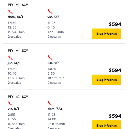
PTY
SCY
dom. 10/1
vie. 5/3
17:50
-
11:25
-
$594
12:35
0:40
19 h 45 min
12 h 15 min
Elegir fechas
2 escalas
2 escalas
PTY
SCY
jue. 14/1
lun. 8/3
17:50
-
13:25
-
$594
10:40
8:50
17 h 50 min
18 h 25 min
Elegir fechas
2 escalas
2 escalas
PTY
SCY
vie. 8/1
dom. 7/3
2:55
-
11:25
-
$594
11:55
14:00
10 h 00 min
25 h 35 min
Elegir fechas
2 escalas
2 escalas