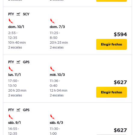
PTY
SCY
dom. 10/1
dom. 7/3
2:55
-
11:25
-
$594
12:35
8:50
10 h 40 min
20 h 25 min
Elegir fechas
2 escalas
2 escalas
PTY
GPS
lun. 11/1
mié. 10/3
17:50
-
11:36
-
$627
13:10
0:40
20 h 20 min
12 h 04 min
Elegir fechas
2 escalas
2 escalas
PTY
GPS
sáb. 9/1
sáb. 6/3
14:55
-
11:30
-
$627
12:35
1:00