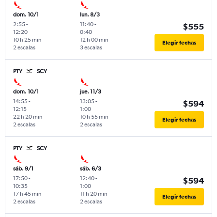
dom. 10/1
lun. 8/3
2:55
-
11:40
-
$555
12:20
0:40
10 h 25 min
12 h 00 min
Elegir fechas
2 escalas
3 escalas
PTY
SCY
dom. 10/1
jue. 11/3
14:55
-
13:05
-
$594
12:15
1:00
22 h 20 min
10 h 55 min
Elegir fechas
2 escalas
2 escalas
PTY
SCY
sáb. 9/1
sáb. 6/3
17:50
-
12:40
-
$594
10:35
1:00
17 h 45 min
11 h 20 min
Elegir fechas
2 escalas
2 escalas