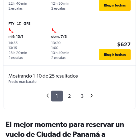
22 h 40 min
12 h 30 min
Elegir fechas
2 escalas
2 escalas
PTY
GPS
mié. 13/1
dom. 7/3
14:55
-
13:20
-
$627
13:15
1:00
23 h 20 min
10 h 40 min
Elegir fechas
2 escalas
2 escalas
Mostrando 1-10 de 25 resultados
Precio más barato
1
2
3
El mejor momento para reservar un
vuelo de Ciudad de Panamá a