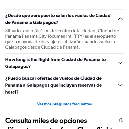
prácticamente vacío! Tengan compasión por los
usuarios porque gracias a nosotros uds tienen empleo.
¿Desde qué aeropuerto salen los vuelos de Ciudad
Ojalá mejoren estos servicios y no sean tan atracadores
de Panamá a Galapagos?
con cobros excesivos en maletas. Como usuario estoy
Situado a solo 18,4 km del centro de la ciudad, Ciudad de
decepcionado al igual que toda mi familia de viajar en
Panamá Panama City Tocumen Intl (PTY) es el aeropuerto
esta compañía. Ojalá estas cosas mejoren porque sino
que la mayoría de los viajeros utilizarán cuando vuelen a
nadie viajará con uds.
Galapagos desde Ciudad de Panamá.
How long is the flight from Ciudad de Panamá to
Galapagos?
¿Puedo buscar ofertas de vuelos de Ciudad de
Panamá a Galapagos que incluyan reservas de
hotel?
Ver más preguntas frecuentes
Consulta miles de opciones