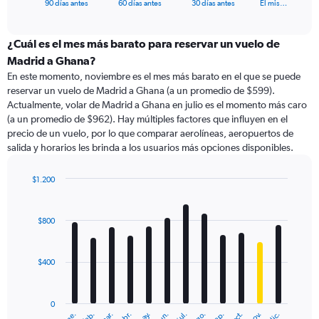
X
End
90 días antes
60 días antes
30 días antes
El mis…
of
axis
interactive
displaying
chart
categories.
¿Cuál es el mes más barato para reservar un vuelo de
Range:
Madrid a Ghana?
91
En este momento, noviembre es el mes más barato en el que se puede
categories.
reservar un vuelo de Madrid a Ghana (a un promedio de $599).
The
Actualmente, volar de Madrid a Ghana en julio es el momento más caro
chart
(a un promedio de $962). Hay múltiples factores que influyen en el
has
precio de un vuelo, por lo que comparar aerolíneas, aeropuertos de
1
salida y horarios les brinda a los usuarios más opciones disponibles.
Y
axis
displaying
$1.200
values.
Bar
Chart
Range:
graphic.
chart
with
0
$800
12
to
bars.
1800.
$400
The
chart
has
0
1
ene.
feb.
mar.
abr.
may.
jun.
jul.
ago.
sep.
oct.
nov.
dic.