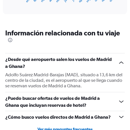
X
End
of
axis
interactive
displaying
chart
categories.
Range:
12
Información relacionada con tu viaje
categories.
The
chart
has
1
¿Desde qué aeropuerto salen los vuelos de Madrid
Y
a Ghana?
axis
displaying
Adolfo Suárez Madrid-Barajas (MAD), situado a 13,6 km del
values.
centro de la ciudad, es el aeropuerto al que se llega cuando
Range:
se reservan vuelos de Madrid a Ghana.
0
to
¿Puedo buscar ofertas de vuelos de Madrid a
1200.
Ghana que incluyan reservas de hotel?
¿Cómo busco vuelos directos de Madrid a Ghana?
Ver más preguntas frecuentes