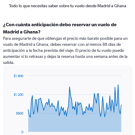
Todo lo que necesitas saber sobre tu vuelo desde Madrid a Ghana
¿Con cuánta anticipación debo reservar un vuelo de
Madrid a Ghana?
Para asegurarte de que obtengas el precio más barato posible para un
vuelo de Madrid a Ghana, debes reservar con al menos 88 días de
anticipación a la fecha prevista del viaje. El precio de tu vuelo puede
aumentar si lo retrasas y dejas la reserva hasta una semana antes de la
salida.
$1.800
Chart
Chart
graphic.
with
91
$1.200
data
points.
The
$600
chart
has
1
0