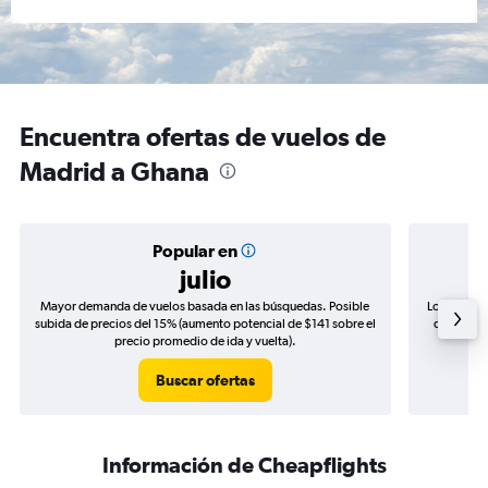
Encuentra ofertas de vuelos de
Madrid a Ghana
Popular en
julio
Mayor demanda de vuelos basada en las búsquedas. Posible
Los precio
subida de precios del 15% (aumento potencial de $141 sobre el
de precios
precio promedio de ida y vuelta).
Buscar ofertas
Información de Cheapflights