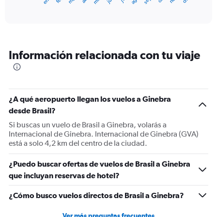
X
End
of
axis
interactive
displaying
chart
categories.
Range:
12
Información relacionada con tu viaje
categories.
The
chart
has
1
¿A qué aeropuerto llegan los vuelos a Ginebra
Y
desde Brasil?
axis
displaying
Si buscas un vuelo de Brasil a Ginebra, volarás a
values.
Internacional de Ginebra. Internacional de Ginebra (GVA)
Range:
está a solo 4,2 km del centro de la ciudad.
0
to
¿Puedo buscar ofertas de vuelos de Brasil a Ginebra
1500.
que incluyan reservas de hotel?
¿Cómo busco vuelos directos de Brasil a Ginebra?
Ver más preguntas frecuentes