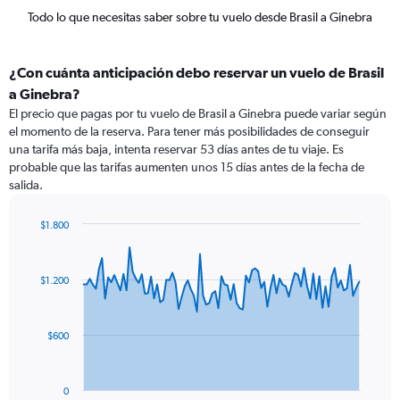
Todo lo que necesitas saber sobre tu vuelo desde Brasil a Ginebra
¿Con cuánta anticipación debo reservar un vuelo de Brasil
a Ginebra?
El precio que pagas por tu vuelo de Brasil a Ginebra puede variar según
el momento de la reserva. Para tener más posibilidades de conseguir
una tarifa más baja, intenta reservar 53 días antes de tu viaje. Es
probable que las tarifas aumenten unos 15 días antes de la fecha de
salida.
$1.800
Chart
Chart
graphic.
with
91
$1.200
data
points.
The
$600
chart
has
1
0