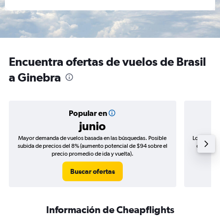
Encuentra ofertas de vuelos de Brasil
a Ginebra
Popular en
junio
Mayor demanda de vuelos basada en las búsquedas. Posible
Los precio
subida de precios del 8% (aumento potencial de $94 sobre el
de precio
precio promedio de ida y vuelta).
Buscar ofertas
Información de Cheapflights