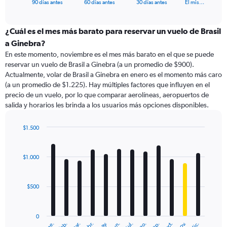
X
End
90 días antes
60 días antes
30 días antes
El mis…
of
axis
interactive
displaying
chart
categories.
¿Cuál es el mes más barato para reservar un vuelo de Brasil
Range:
a Ginebra?
91
En este momento, noviembre es el mes más barato en el que se puede
categories.
reservar un vuelo de Brasil a Ginebra (a un promedio de $900).
The
Actualmente, volar de Brasil a Ginebra en enero es el momento más caro
chart
(a un promedio de $1.225). Hay múltiples factores que influyen en el
has
precio de un vuelo, por lo que comparar aerolíneas, aeropuertos de
1
salida y horarios les brinda a los usuarios más opciones disponibles.
Y
axis
displaying
$1.500
values.
Bar
Chart
Range:
graphic.
chart
with
0
$1.000
12
to
bars.
1800.
$500
The
chart
has
0
1
ene.
feb.
mar.
abr.
may.
jun.
jul.
ago.
sep.
oct.
nov.
dic.