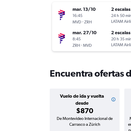
mar. 13/10
2 escalas
16:45
24 h 50 mi
-
LATAM Airl
MVD
ZRH
mar. 27/10
2 escalas
8:45
20 h 35 mi
-
LATAM Airl
ZRH
MVD
Encuentra ofertas 
Vuelo de ida y vuelta
desde
$870
De Montevideo Internacional de
Carrasco a Zúrich
e
p