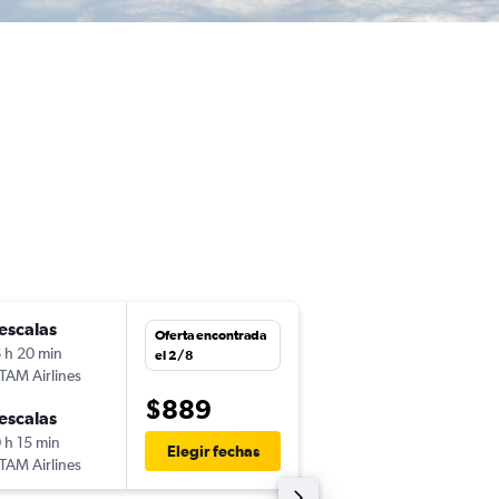
escalas
mar. 13/10
Oferta encontrada
 h 20 min
16:45
el 2/8
TAM Airlines
-
MVD
ZRH
$889
escalas
vie. 30/10
 h 15 min
6:55
Elegir fechas
TAM Airlines
-
ZRH
MVD