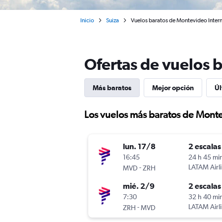
Inicio
Suiza
Vuelos baratos de Montevideo Intern
Ofertas de vuelos 
Más baratos
Mejor opción
Úl
Los vuelos más baratos de Monte
lun. 17/8
2 escalas
16:45
24 h 45 mi
-
LATAM Airl
MVD
ZRH
mié. 2/9
2 escalas
7:30
32 h 40 mi
-
LATAM Airl
ZRH
MVD