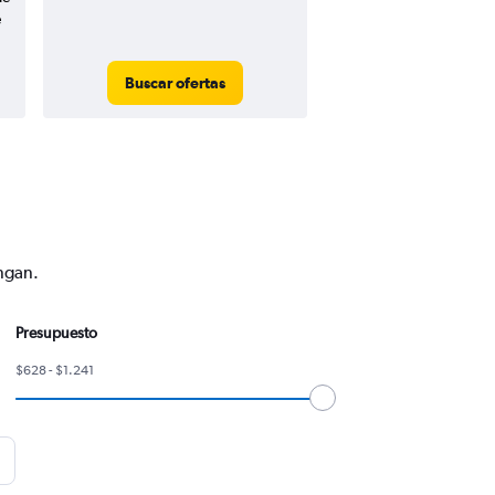
e
Buscar ofertas
engan.
Presupuesto
$628 - $1.241