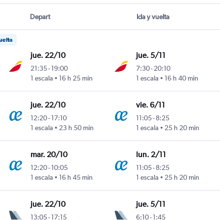
Depart
Ida y vuelta
uelta
jue. 22/10
jue. 5/11
21:35
-
19:00
7:30
-
20:10
1 escala
16 h 25 min
1 escala
16 h 40 min
jue. 22/10
vie. 6/11
12:20
-
17:10
11:05
-
8:25
1 escala
23 h 50 min
1 escala
25 h 20 min
mar. 20/10
lun. 2/11
12:20
-
10:05
11:05
-
8:25
1 escala
16 h 45 min
1 escala
25 h 20 min
jue. 22/10
jue. 5/11
13:05
-
17:15
6:10
-
1:45