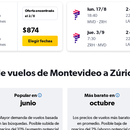
lun. 17/8
2 
Oferta encontrada
n
18:40
22
el 3/8
ines
-
LA
MVD
ZRH
$874
jue. 3/9
2 
n
7:30
22
Elegir fechas
ines
-
LA
ZRH
MVD
de vuelos de Montevideo a Zúri
Popular en
Más barato en
junio
octubre
Mayor demanda de vuelos basada
Los precios de vuelos más barato
n las búsquedas. Posible subida de
en promedio. Posible baja de
recios del 10% (aumento potencial
precios del 2% (ahorro potencial 