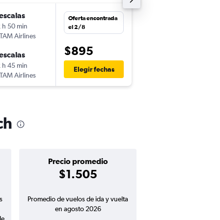
escalas
mar. 13/10
Oferta encontrada
 h 50 min
16:45
el 2/8
TAM Airlines
-
MVD
ZRH
$895
escalas
jue. 29/10
 h 45 min
8:45
Elegir fechas
TAM Airlines
-
ZRH
MVD
ch
Precio promedio
$1.505
s
Promedio de vuelos de ida y vuelta
en agosto 2026
de