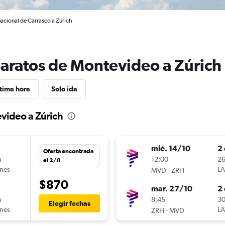
acional de Carrasco a Zúrich
baratos de Montevideo a Zúrich
tima hora
Solo ida
video a Zúrich
mié. 14/10
2 
Oferta encontrada
n
12:00
26
el 2/8
ines
-
LA
MVD
ZRH
$870
mar. 27/10
2 
n
8:45
30
Elegir fechas
ines
-
LA
ZRH
MVD