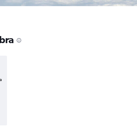
ebra
a