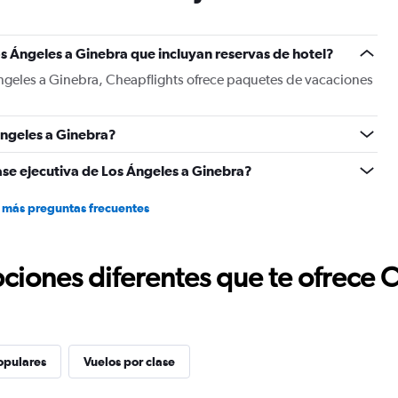
has
1
Y
s Ángeles a Ginebra que incluyan reservas de hotel?
axis
displaying
Ángeles a Ginebra, Cheapflights ofrece paquetes de vacaciones
values.
Range:
0
ngeles a Ginebra?
to
1500.
ase ejecutiva de Los Ángeles a Ginebra?
 más preguntas frecuentes
ciones diferentes que te ofrece 
opulares
Vuelos por clase