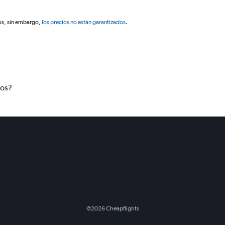
os, sin embargo,
los precios no están garantizados
.
tos?
©
2026
Cheapflights