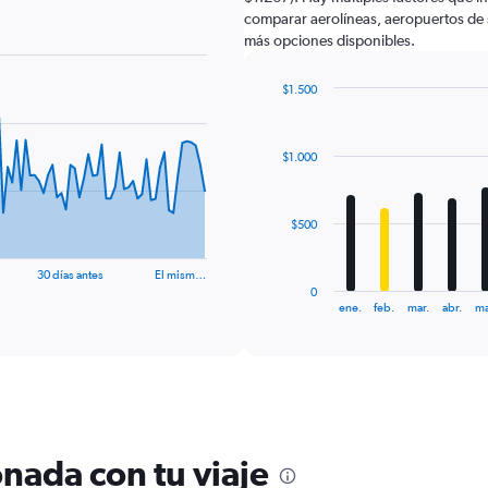
comparar aerolíneas, aeropuertos de sa
más opciones disponibles.
$1.500
Bar
Chart
graphic.
chart
with
$1.000
12
bars.
The
$500
chart
has
30 días antes
El mism…
1
0
X
End
ene.
feb.
mar.
abr.
ma
of
axis
interactive
displaying
chart
categories.
Range:
12
categories.
The
nada con tu viaje
chart