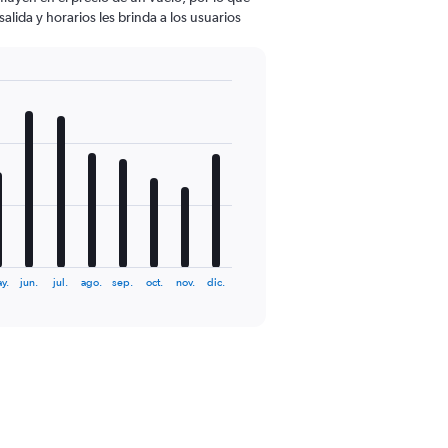
lida y horarios les brinda a los usuarios
y.
jun.
jul.
ago.
sep.
oct.
nov.
dic.