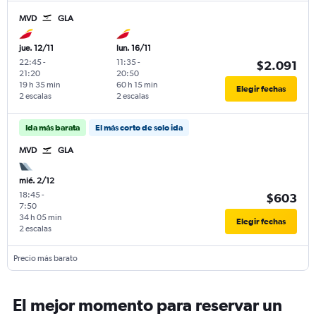
MVD
GLA
jue. 12/11
lun. 16/11
22:45
-
11:35
-
$2.091
21:20
20:50
19 h 35 min
60 h 15 min
Elegir fechas
2 escalas
2 escalas
Ida más barata
El más corto de solo ida
MVD
GLA
mié. 2/12
18:45
-
$603
7:50
34 h 05 min
Elegir fechas
2 escalas
Precio más barato
El mejor momento para reservar un