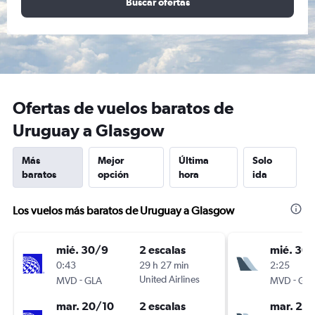
Buscar ofertas
Ofertas de vuelos baratos de
Uruguay a Glasgow
Más
Mejor
Última
Solo
baratos
opción
hora
ida
Los vuelos más baratos de Uruguay a Glasgow
mié. 30/9
2 escalas
mié. 30
0:43
29 h 27 min
2:25
-
United Airlines
-
MVD
GLA
MVD
GL
mar. 20/10
2 escalas
mar. 20