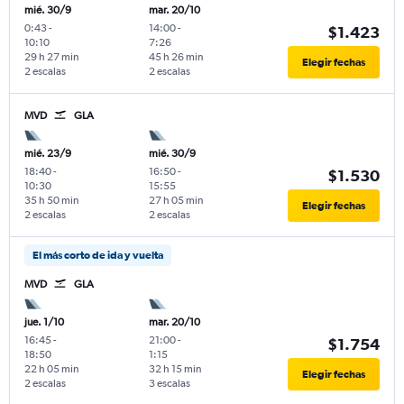
mié. 30/9
mar. 20/10
0:43
-
14:00
-
$1.423
10:10
7:26
29 h 27 min
45 h 26 min
Elegir fechas
2 escalas
2 escalas
MVD
GLA
mié. 23/9
mié. 30/9
18:40
-
16:50
-
$1.530
10:30
15:55
35 h 50 min
27 h 05 min
Elegir fechas
2 escalas
2 escalas
El más corto de ida y vuelta
MVD
GLA
jue. 1/10
mar. 20/10
16:45
-
21:00
-
$1.754
18:50
1:15
22 h 05 min
32 h 15 min
Elegir fechas
2 escalas
3 escalas