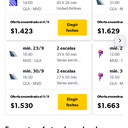
14:00
45 h 26 min
21:00
-
United Airlines
-
GLA
MVD
GLA
MV
Oferta encontrada el 8/8
Oferta encontrada 
Elegir
$1.423
$1.629
fechas
mié. 23/9
2 escalas
mié. 23
18:40
35 h 50 min
12:00
-
Varias aerolíneas
-
MVD
GLA
MVD
GL
mié. 30/9
2 escalas
mié. 30
16:50
27 h 05 min
16:50
-
Varias aerolíneas
-
GLA
MVD
GLA
MV
Oferta encontrada el 9/8
Oferta encontrada 
Elegir
$1.530
$1.663
fechas