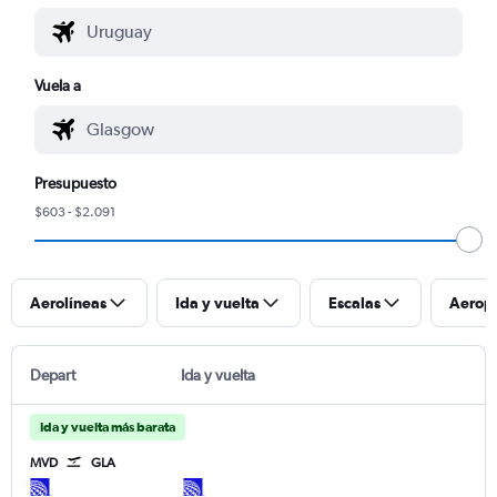
Vuela a
Presupuesto
$603 - $2.091
Aerolíneas
Ida y vuelta
Escalas
Aerop
Depart
Ida y vuelta
Ida y vuelta más barata
MVD
GLA