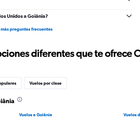
1500.
os Unidos a Goiânia?
 más preguntas frecuentes
ciones diferentes que te ofrece 
opulares
Vuelos por clase
iânia
Vuelos a Goiânia
Vuelos 