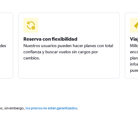
Reserva con flexibilidad
Via
edes
Nuestros usuarios pueden hacer planes con total
Mill
confianza y buscar vuelos sin cargos por
enco
cambios.
plan
info
pued
os, sin embargo,
los precios no están garantizados
.