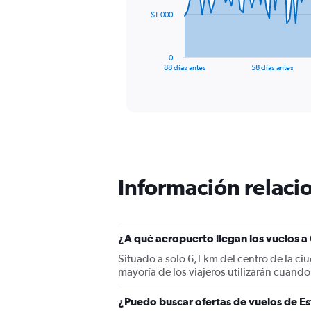
The
$1.000
chart
has
1
0
X
End
88 días antes
58 días antes
of
axis
interactive
displaying
chart
categories.
Range:
89
categories.
The
chart
Información relacio
has
1
Y
axis
displaying
¿A qué aeropuerto llegan los vuelos 
values.
Situado a solo 6,1 km del centro de la c
Range:
mayoría de los viajeros utilizarán cuand
0
to
¿Puedo buscar ofertas de vuelos de Es
3000.