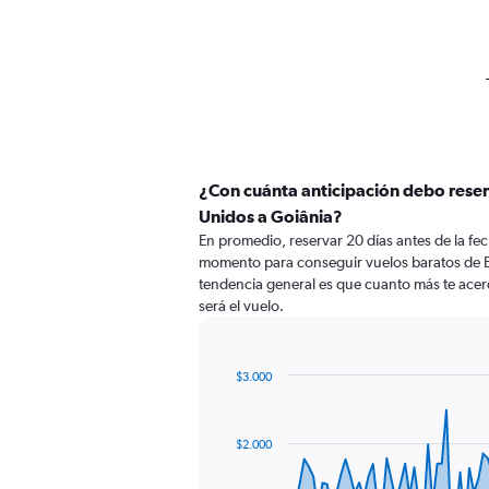
¿Con cuánta anticipación debo reser
Unidos a Goiânia?
En promedio, reservar 20 días antes de la fech
momento para conseguir vuelos baratos de E
tendencia general es que cuanto más te acerq
será el vuelo.
$3.000
Chart
Chart
graphic.
with
89
$2.000
data
points.