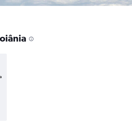
Goiânia
a