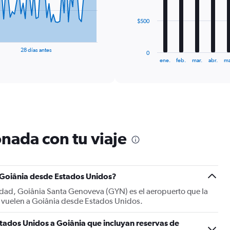
The
$500
chart
has
1
28 días antes
0
X
End
ene.
feb.
mar.
abr.
ma
of
axis
interactive
displaying
chart
categories.
Range:
12
categories.
The
nada con tu viaje
chart
has
1
Y
a Goiânia desde Estados Unidos?
axis
displaying
iudad, Goiânia Santa Genoveva (GYN) es el aeropuerto que la
values.
o vuelen a Goiânia desde Estados Unidos.
Range:
0
tados Unidos a Goiânia que incluyan reservas de
to