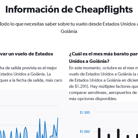
Información de Cheapflights
Todo lo que necesitas saber sobre tu vuelo desde Estados Unidos 
Goiânia
var un vuelo de Estados
¿Cuál es el mes más barato par
Unidos a Goiânia?
a de salida prevista es el mejor
En este momento, octubre es el mes m
stados Unidos a Goiânia. La
vuelo de Estados Unidos a Goiânia (a
ues a la fecha de salida, más caro
de Estados Unidos a Goiânia en dici
de $1.291). Hay múltiples factores que
comparar aerolíneas, aeropuertos de sa
más opciones disponibles.
$1.500
Bar
Chart
graphic.
chart
with
$1.000
12
bars.