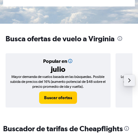
Busca ofertas de vuelo a Virginia
Popular en
julio
Mayor demanda de vuelos basada en las búsquedas. Posible
Los precio
subida de precios del 16% (aumento potencial de $48 sobre el
de precio
precio promedio de ida y vuelta).
Buscar ofertas
Buscador de tarifas de Cheapflights