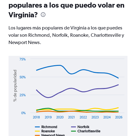
populares a los que puedo volar en
categories.
The
Virginia?
chart
has
Los lugares más populares de Virginia a los que puedes
1
Y
volar son Richmond, Norfolk, Roanoke, Charlottesville y
axis
Newport News.
displaying
values.
Range:
75%
0
Line
Chart
to
graphic.
chart
% de popularidad
600.
with
50%
5
lines.
25%
The
chart
has
1
0%
2018
2019
2020
2021
2022
2023
2024
2026
X
axis
Richmond
Norfolk
displaying
Roanoke
Charlottesville
Newport News
End