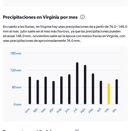
axis
interactive
displaying
chart
categories.
Precipitaciones en Virginia por mes
Range:
7
En cuanto a las lluvias, en Virginia hay unas precipitaciones de a partir de 74.0 - 148.0
categories.
mm al mes. julio suele ser el mes más lluvioso, ya que las precipitaciones pueden
The
alcanzar 148.0 mm. noviembre suele ser la época con menos lluvias en Virginia, con
chart
unas precipitaciones de aproximadamente 74.0 mm.
has
1
180 mm
Y
Bar
Chart
axis
graphic.
chart
displaying
with
120 mm
12
values.
bars.
Range:
0
60 mm
The
to
chart
60.
has
0 mm
1
ene.
feb.
mar.
abr.
may.
jun.
jul.
ago.
sep.
oct.
nov.
dic.
X
End
of
axis
interactive
displaying
chart
categories.