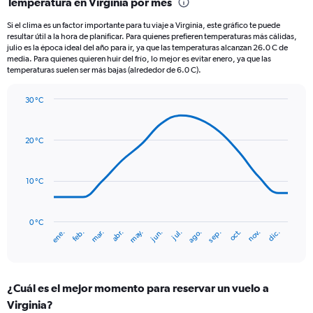
Temperatura en Virginia por mes
Range:
12
Si el clima es un factor importante para tu viaje a Virginia, este gráfico te puede
categories.
resultar útil a la hora de planificar. Para quienes prefieren temperaturas más cálidas,
The
julio es la época ideal del año para ir, ya que las temperaturas alcanzan 26.0 C de
chart
media. Para quienes quieren huir del frío, lo mejor es evitar enero, ya que las
temperaturas suelen ser más bajas (alrededor de 6.0 C).
has
1
Y
30 °C
axis
Line
Chart
graphic.
displaying
chart
with
values.
20 °C
14
Range:
data
0
points.
to
10 °C
180.
The
chart
has
0 °C
ene.
abr.
jul.
oct.
mar.
jun.
sep.
dic.
feb.
may.
ago.
nov.
1
End
of
X
interactive
axis
chart
displaying
¿Cuál es el mejor momento para reservar un vuelo a
categories.
Range:
Virginia?