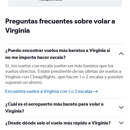
categories.
of
Range:
interactive
8
chart
categories.
Preguntas frecuentes sobre volar a
The
chart
Virginia
has
1
Y
¿Puedo encontrar vuelos más baratos a Virginia si
axis
displaying
no me importa hacer escala?
%
Sí, los vuelos con escala suelen ser más baratos que los
de
vuelos directos. Estate pendiente de las ofertas de vuelos a
popularidad.
Virginia con Cheapflights, que hacen 1 o 2 escalas y pueden
Range:
suponer un ahorro.
0
to
Encuentra vuelos a Virginia con 1 o 2 escalas
75.
¿Cuál es el aeropuerto más barato para volar a
Virginia?
¿Desde dónde sale el vuelo más rápido a Virginia?