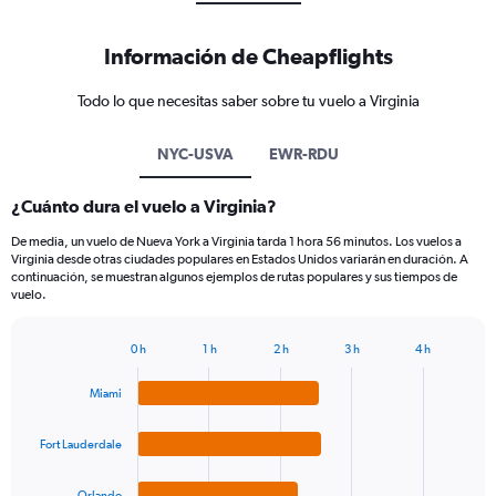
Información de Cheapflights
Todo lo que necesitas saber sobre tu vuelo a Virginia
NYC-USVA
EWR-RDU
¿Cuánto dura el vuelo a Virginia?
De media, un vuelo de Nueva York a Virginia tarda 1 hora 56 minutos. Los vuelos a
Virginia desde otras ciudades populares en Estados Unidos variarán en duración. A
continuación, se muestran algunos ejemplos de rutas populares y sus tiempos de
vuelo.
0 h
1 h
2 h
3 h
4 h
Bar
Chart
graphic.
chart
Miami
with
4
bars.
Fort Lauderdale
The
Orlando