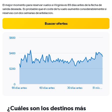
14
El mejor momento para reservar vuelos a Virginia es 89 días antes de la fecha de
categories.
salida deseada. Es probable que el coste de tu vuelo aumente considerablemente si
The
reservas con dos semanas de antelación.
chart
has
Buscar ofertas
1
Y
axis
$600
displaying
Chart
Chart
values.
graphic.
with
Range:
91
0
$400
data
to
points.
30.
The
$200
chart
has
1
0
X
End
90 días antes
60 días antes
30 días antes
El mis…
of
axis
interactive
displaying
chart
categories.
Range:
¿Cuáles son los destinos más
91