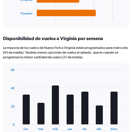
chart
has
1
Houston
X
End
of
axis
interactive
displaying
chart
categories.
Disponibilidad de vuelos a Virginia por semana
Range:
4
La mayoría de los vuelos de Nueva York a Virginia están programados para miércoles
categories.
(43 de media). Tendrás menos opciones de vuelos el sábado, que es cuando se
The
programan la menor cantidad de vuelos (21 de media).
chart
has
60
1
Bar
Chart
Y
graphic.
chart
axis
with
40
7
displaying
bars.
values.
Range:
The
0
20
chart
to
has
240.
1
0
X
End
lun.
mar.
mié.
jue.
vie.
sáb.
dom.
of