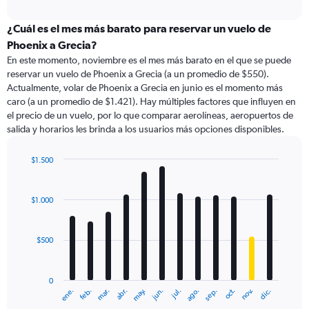
axis
interactive
displaying
chart
categories.
¿Cuál es el mes más barato para reservar un vuelo de
Range:
Phoenix a Grecia?
91
En este momento, noviembre es el mes más barato en el que se puede
categories.
reservar un vuelo de Phoenix a Grecia (a un promedio de $550).
The
Actualmente, volar de Phoenix a Grecia en junio es el momento más
chart
caro (a un promedio de $1.421). Hay múltiples factores que influyen en
has
el precio de un vuelo, por lo que comparar aerolíneas, aeropuertos de
1
salida y horarios les brinda a los usuarios más opciones disponibles.
Y
axis
displaying
$1.500
values.
Bar
Chart
Range:
graphic.
chart
with
0
$1.000
12
to
bars.
3000.
$500
The
chart
has
0
1
ene.
feb.
mar.
abr.
may.
jun.
jul.
ago.
sep.
oct.
nov.
dic.
X
End
of