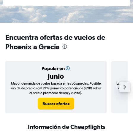
Encuentra ofertas de vuelos de
Phoenix a Grecia
Popular en
junio
Mayor demanda de vuelos basada en las búsquedas. Posible
Los precio
subida de precios del 21% (aumento potencial de $280 sobre
de precios
el precio promedio de ida y vuelta).
Buscar ofertas
Información de Cheapflights