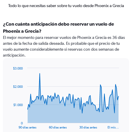
Todo lo que necesitas saber sobre tu vuelo desde Phoenix a Grecia
¿Con cuánta anticipación debo reservar un vuelo de
Phoenix a Grecia?
El mejor momento para reservar vuelos de Phoenix a Grecia es 36 días
antes de la fecha de salida deseada. Es probable que el precio de tu
vuelo aumente considerablemente si reservas con dos semanas de
anticipación.
$3.000
Chart
Chart
graphic.
with
91
$2.000
data
points.
The
$1.000
chart
has
1
0
X
End
90 días antes
60 días antes
30 días antes
El mis…
of