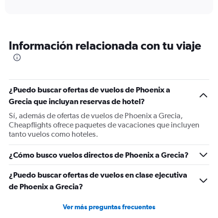
axis
interactive
displaying
chart
categories.
Range:
12
Información relacionada con tu viaje
categories.
The
chart
has
1
¿Puedo buscar ofertas de vuelos de Phoenix a
Y
Grecia que incluyan reservas de hotel?
axis
displaying
Sí, además de ofertas de vuelos de Phoenix a Grecia,
values.
Cheapflights ofrece paquetes de vacaciones que incluyen
Range:
tanto vuelos como hoteles.
0
to
¿Cómo busco vuelos directos de Phoenix a Grecia?
1500.
¿Puedo buscar ofertas de vuelos en clase ejecutiva
de Phoenix a Grecia?
Ver más preguntas frecuentes