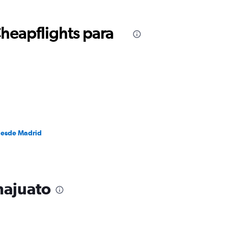
Cheapflights para
desde Madrid
najuato