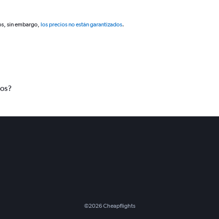
os, sin embargo,
los precios no están garantizados
.
tos?
©
2026
Cheapflights