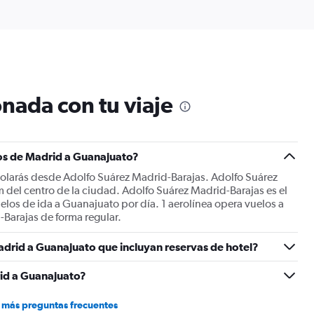
of
axis
interactive
displaying
chart
categories.
Range:
6
categories.
The
nada con tu viaje
chart
has
1
Y
os de Madrid a Guanajuato?
axis
displaying
olarás desde Adolfo Suárez Madrid-Barajas. Adolfo Suárez
Number
 del centro de la ciudad. Adolfo Suárez Madrid-Barajas es el
of
los de ida a Guanajuato por día. 1 aerolínea opera vuelos a
flights.
Barajas de forma regular.
Range:
0
adrid a Guanajuato que incluyan reservas de hotel?
to
2.4.
id a Guanajuato?
 más preguntas frecuentes