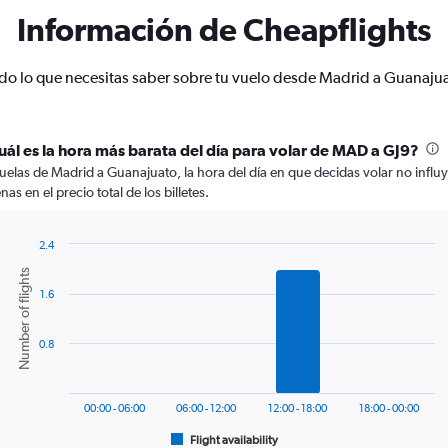
Información de Cheapflights
do lo que necesitas saber sobre tu vuelo desde Madrid a Guanaju
uál es la hora más barata del día para volar de MAD a GJ9?
vuelas de Madrid a Guanajuato, la hora del día en que decidas volar no influ
nas en el precio total de los billetes.
2.4
Bar
Chart
Number of flights
graphic.
chart
1.6
with
6
bars.
0.8
The
chart
has
00:00 - 06:00
06:00 - 12:00
12:00 - 18:00
18:00 - 00:00
1
Flight availability
X
End