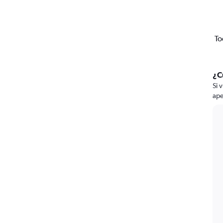
To
¿C
Si 
ape