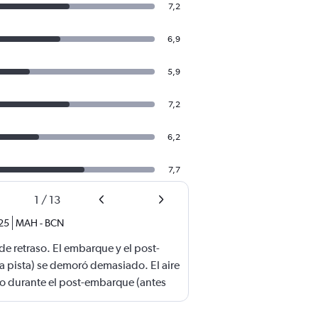
7,2
6,9
5,9
7,2
6,2
7,7
1
/
13
25
MAH
-
BCN
de retraso. El embarque y el post-
a pista) se demoró demasiado. El aire
 durante el post-embarque (antes
te el desembarque en destino. Los USB
 ningún momento.