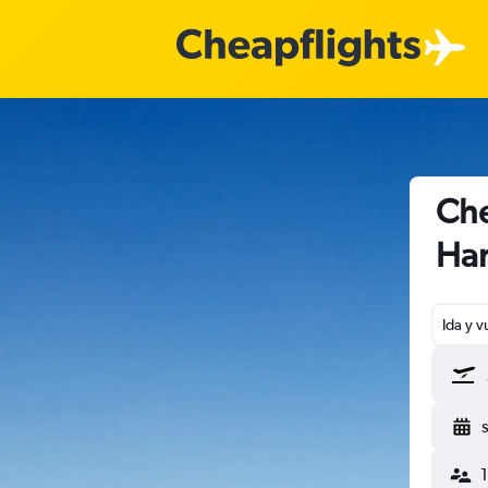
Che
Ha
Ida y v