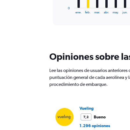
has
1
0
X
End
ene.
feb.
mar.
abr.
may.
jun.
of
axis
interactive
displaying
chart
categories.
Range:
12
categories.
The
Opiniones sobre l
chart
has
1
Lee las opiniones de usuarios anteriore
Y
puntuación general de cada aerolínea y 
axis
displaying
procedimiento de embarque.
values.
Range:
0
to
Vueling
360.
Bueno
7,2
1.296 opiniones