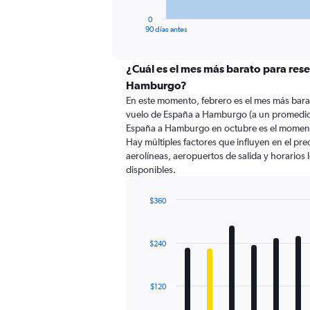
has
1
0
X
End
90 días antes
of
axis
interactive
displaying
chart
categories.
¿Cuál es el mes más barato para res
Range:
Hamburgo?
91
En este momento, febrero es el mes más bara
categories.
vuelo de España a Hamburgo (a un promedio
The
España a Hamburgo en octubre es el moment
chart
Hay múltiples factores que influyen en el pr
has
aerolíneas, aeropuertos de salida y horarios 
1
disponibles.
Y
axis
displaying
$360
values.
Bar
Chart
Range:
graphic.
chart
with
0
$240
12
to
bars.
450.
The
$120
chart