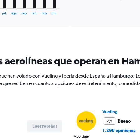
of
X
interactive
axis
chart
jul.
ago.
sep.
oct.
nov.
dic.
displaying
categories.
Range:
6
categories.
The
chart
as aerolíneas que operan en H
has
2
Y
s que han volado con Vueling y Iberia desde España a Hamburgo. L
axes
displaying
la que reciben en cuanto a opciones de entretenimiento, comodidad
Avg.
Price
and
Number
of
Vueling
flights.
Bueno
7,2
Leer reseñas
1.296 opiniones
Abordaje