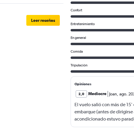
Confort
Leer reseñas
Entretenimiento
En general
Comida
Tripulación
Opiniones
Mediocre
Joan
,
ago. 20
2,0
El vuelo salió con más de 15' 
embarque (antes de dirigirse 
acondicionado estuvo parado
de dirigirse a pista) y duran
de carga no funcionaron en