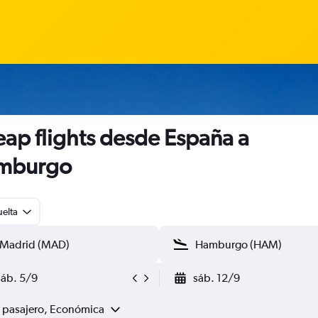
ap flights desde España a
mburgo
uelta
sáb. 5/9
sáb. 12/9
1 pasajero, Económica