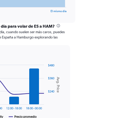
El mismo día
l día para volar de ES a HAM?
odía, cuando suelen ser más caros, puedes
 de España a Hamburgo explorando las
$480
$360
Avg. Price
$240
00
12:00 - 18:00
18:00 - 00:00
ity
Precio promedio