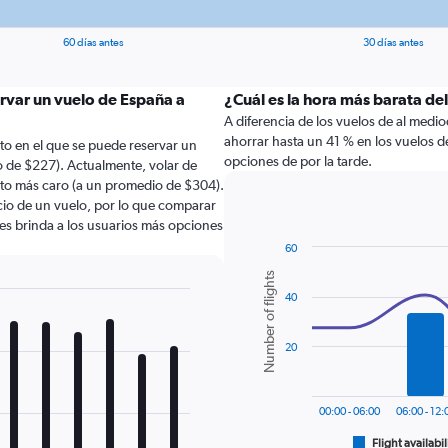
60 días antes
30 días antes
ervar un vuelo de España a
¿Cuál es la hora más barata de
A diferencia de los vuelos de al medi
ahorrar hasta un 41 % en los vuelos
to en el que se puede reservar un
opciones de por la tarde.
 de $227). Actualmente, volar de
o más caro (a un promedio de $304).
ecio de un vuelo, por lo que comparar
les brinda a los usuarios más opciones
60
Combination
Chart
Number of flights
graphic.
chart
40
with
2
data
series.
20
The
chart
00:00 - 06:00
06:00 - 12:
has
1
Flight availabil
End