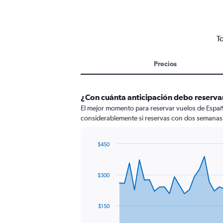
T
Precios
¿Con cuánta anticipación debo reserv
El mejor momento para reservar vuelos de Españ
considerablemente si reservas con dos semanas 
$450
Chart
Chart
graphic.
with
91
$300
data
points.
The
$150
chart