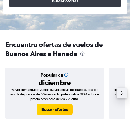
Buscar ofertas
Encuentra ofertas de vuelos de
Buenos Aires a Haneda
Popular en
diciembre
Mayor demanda de vuelos basada en las búsquedas. Posible
Los precio
subida de precios del 5% (aumento potencial de $124 sobre el
de precios
precio promedio de ida y vuelta).
Buscar ofertas