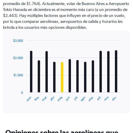
promedio de $1.764). Actualmente, volar de Buenos Aires a Aeropuerto
Tokio Haneda en diciembre es el momento más caro (a un promedio de
$2.443). Hay múltiples factores que influyen en el precio de un vuelo,
por lo que comparar aerolíneas, aeropuertos de salida y horarios les
brinda a los usuarios más opciones disponibles.
$3.000
Bar
Chart
graphic.
chart
with
$2.000
12
bars.
$1.000
The
chart
has
0
1
ene.
feb.
mar.
abr.
may.
jun.
jul.
ago.
sep.
oct.
nov.
dic.
X
End
of
axis
interactive
displaying
chart
categories.
Range:
12
Opiniones sobre las aerolíneas que