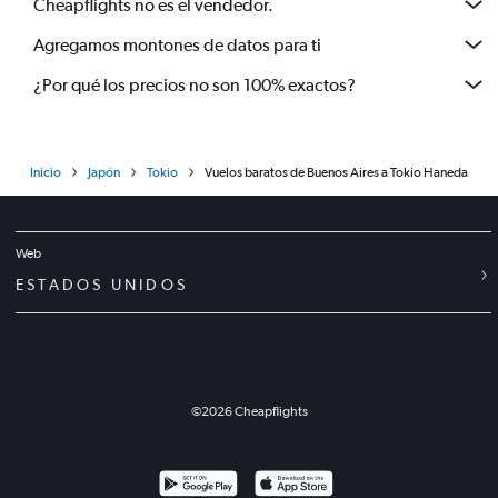
Cheapflights no es el vendedor.
Agregamos montones de datos para ti
¿Por qué los precios no son 100% exactos?
Inicio
Japón
Tokio
Vuelos baratos de Buenos Aires a Tokio Haneda
Web
ESTADOS UNIDOS
©
2026
Cheapflights