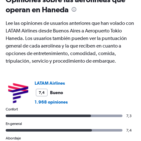
categories.
The
operan en Haneda
chart
has
Lee las opiniones de usuarios anteriores que han volado con
1
Y
LATAM Airlines desde Buenos Aires a Aeropuerto Tokio
axis
Haneda. Los usuarios también pueden ver la puntuación
displaying
general de cada aerolínea y la que reciben en cuanto a
values.
opciones de entretenimiento, comodidad, comida,
Range:
0
tripulación, servicio y procedimiento de embarque.
to
3000.
LATAM Airlines
Bueno
7,4
1.968 opiniones
Confort
7,3
En general
7,4
Abordaje