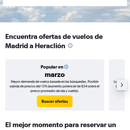
Encuentra ofertas de vuelos de
Madrid a Heraclión
Popular en
marzo
Mayor demanda de vuelos basada en las búsquedas. Posible
Los precio
subida de precios del 13% (aumento potencial de $54 sobre el
de precio
precio promedio de ida y vuelta).
Buscar ofertas
El mejor momento para reservar un