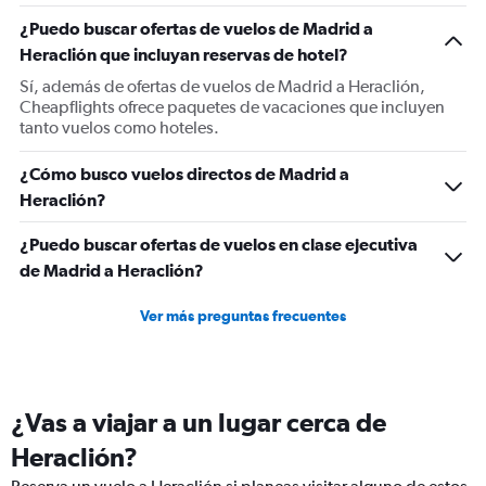
1
¿Puedo buscar ofertas de vuelos de Madrid a
Y
Heraclión que incluyan reservas de hotel?
axis
displaying
Sí, además de ofertas de vuelos de Madrid a Heraclión,
values.
Cheapflights ofrece paquetes de vacaciones que incluyen
Range:
tanto vuelos como hoteles.
0
to
¿Cómo busco vuelos directos de Madrid a
600.
Heraclión?
¿Puedo buscar ofertas de vuelos en clase ejecutiva
de Madrid a Heraclión?
Ver más preguntas frecuentes
¿Vas a viajar a un lugar cerca de
Heraclión?