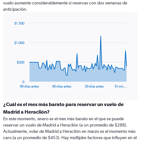
vuelo aumente considerablemente si reservas con dos semanas de
anticipación.
$1.500
Chart
Chart
graphic.
with
91
$1.000
data
points.
The
$500
chart
has
1
0
X
End
90 días antes
60 días antes
30 días antes
El mis…
of
axis
interactive
displaying
chart
categories.
¿Cuál es el mes más barato para reservar un vuelo de
Range:
Madrid a Heraclión?
91
En este momento, enero es el mes más barato en el que se puede
categories.
reservar un vuelo de Madrid a Heraclión (a un promedio de $288).
The
Actualmente, volar de Madrid a Heraclión en marzo es el momento más
chart
caro (a un promedio de $453). Hay múltiples factores que influyen en el
has