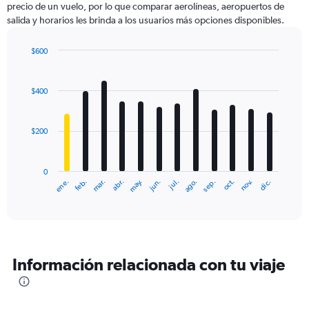
precio de un vuelo, por lo que comparar aerolíneas, aeropuertos de
1
salida y horarios les brinda a los usuarios más opciones disponibles.
Y
axis
displaying
$600
values.
Bar
Chart
Range:
graphic.
chart
with
0
$400
12
to
bars.
1500.
$200
The
chart
has
0
1
ene.
abr.
jul.
oct.
mar.
jun.
sep.
dic.
feb.
may.
ago.
nov.
X
End
of
axis
interactive
displaying
chart
categories.
Range:
12
Información relacionada con tu viaje
categories.
The
chart
has