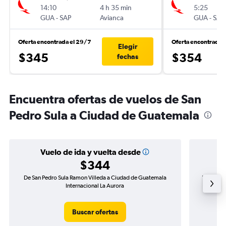
14:10
4 h 35 min
5:25
GUA
-
SAP
Avianca
GUA
-
SAP
Oferta encontrada el 29/7
Oferta encontrada 
Elegir
$345
$354
fechas
Encuentra ofertas de vuelos de San
Pedro Sula a Ciudad de Guatemala
Vuelo de ida y vuelta desde
$344
De San Pedro Sula Ramon Villeda a Ciudad de Guatemala
Vuelo de 
Internacional La Aurora
Buscar ofertas