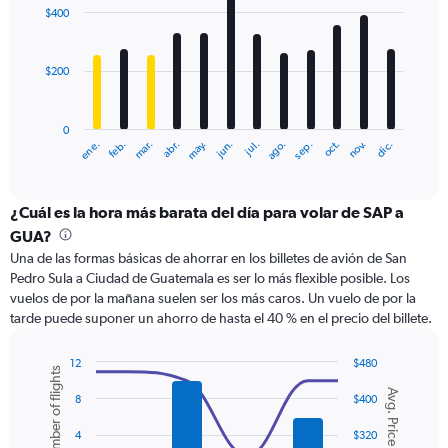
with
to
$400
12
600.
bars.
$200
The
chart
has
0
1
ene.
abr.
jul.
oct.
mar.
jun.
sep.
dic.
feb.
may.
ago.
nov.
X
End
of
axis
interactive
displaying
chart
categories.
¿Cuál es la hora más barata del día para volar de SAP a
Range:
GUA?
12
Una de las formas básicas de ahorrar en los billetes de avión de San
categories.
Pedro Sula a Ciudad de Guatemala es ser lo más flexible posible. Los
The
vuelos de por la mañana suelen ser los más caros. Un vuelo de por la
chart
tarde puede suponer un ahorro de hasta el 40 % en el precio del billete.
has
1
Y
12
$480
Number of flights
axis
Combination
Chart
Avg. Price
graphic.
chart
displaying
8
$400
with
values.
2
4
$320
Range:
data