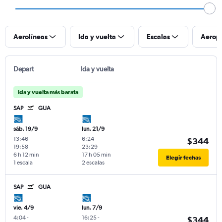
Aerolíneas
Ida y vuelta
Escalas
Aerop
Depart
Ida y vuelta
Ida y vuelta más barata
SAP
GUA
sáb. 19/9
lun. 21/9
13:46
-
6:24
-
$344
19:58
23:29
6 h 12 min
17 h 05 min
Elegir fechas
1 escala
2 escalas
SAP
GUA
vie. 4/9
lun. 7/9
4:04
-
16:25
-
$344