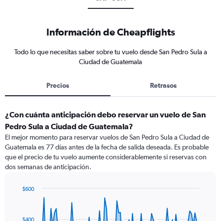
Información de Cheapflights
Todo lo que necesitas saber sobre tu vuelo desde San Pedro Sula a
Ciudad de Guatemala
Precios
Retrasos
¿Con cuánta anticipación debo reservar un vuelo de San
Pedro Sula a Ciudad de Guatemala?
El mejor momento para reservar vuelos de San Pedro Sula a Ciudad de
Guatemala es 77 días antes de la fecha de salida deseada. Es probable
que el precio de tu vuelo aumente considerablemente si reservas con
dos semanas de anticipación.
$600
Chart
Chart
graphic.
with
91
$400