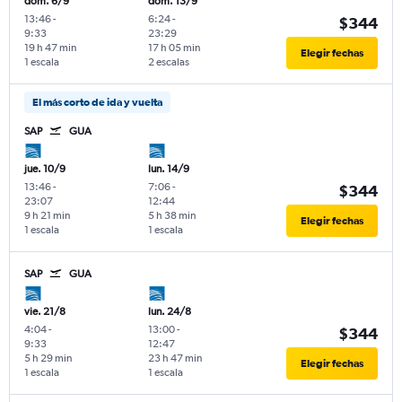
dom. 6/9
dom. 13/9
13:46
-
6:24
-
$344
9:33
23:29
19 h 47 min
17 h 05 min
Elegir fechas
1 escala
2 escalas
El más corto de ida y vuelta
SAP
GUA
jue. 10/9
lun. 14/9
13:46
-
7:06
-
$344
23:07
12:44
9 h 21 min
5 h 38 min
Elegir fechas
1 escala
1 escala
SAP
GUA
vie. 21/8
lun. 24/8
4:04
-
13:00
-
$344
9:33
12:47
5 h 29 min
23 h 47 min
Elegir fechas
1 escala
1 escala