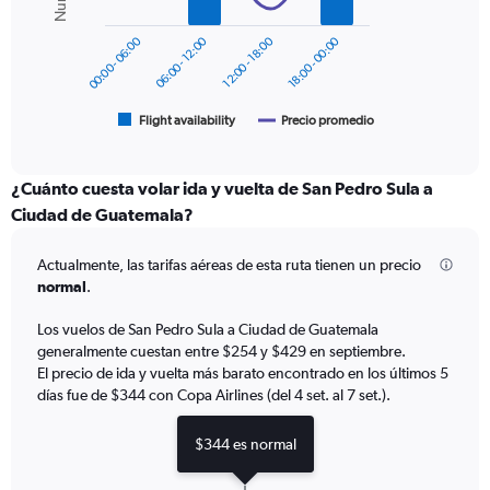
0
series.
to
00:00 - 06:00
06:00 - 12:00
12:00 - 18:00
18:00 - 00:00
600.
The
chart
has
1
Flight availability
Precio promedio
End
of
X
interactive
axis
chart
displaying
¿Cuánto cuesta volar ida y vuelta de San Pedro Sula a
categories.
Ciudad de Guatemala?
Range:
6
Actualmente, las tarifas aéreas de esta ruta tienen un precio
categories.
The
normal
.
chart
has
Los vuelos de San Pedro Sula a Ciudad de Guatemala
2
generalmente cuestan entre $254 y $429 en septiembre.
Y
El precio de ida y vuelta más barato encontrado en los últimos 5
axes
días fue de $344 con Copa Airlines (del 4 set. al 7 set.).
displaying
Avg.
$344 es normal
Price
and