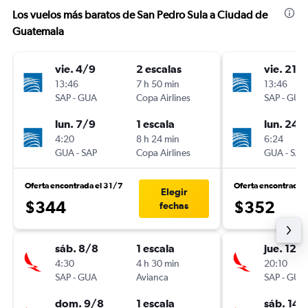
Los vuelos más baratos de San Pedro Sula a Ciudad de
Guatemala
vie. 4/9
2 escalas
vie. 21/
13:46
7 h 50 min
13:46
SAP
-
GUA
Copa Airlines
SAP
-
GUA
lun. 7/9
1 escala
lun. 24/
4:20
8 h 24 min
6:24
GUA
-
SAP
Copa Airlines
GUA
-
SAP
Oferta encontrada el 31/7
Oferta encontrada 
Elegir
$344
$352
fechas
sáb. 8/8
1 escala
jue. 12/1
4:30
4 h 30 min
20:10
SAP
-
GUA
Avianca
SAP
-
GUA
dom. 9/8
1 escala
sáb. 14/