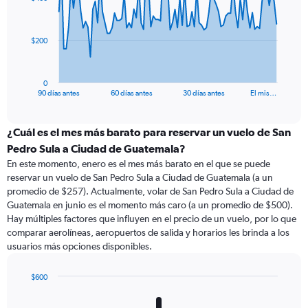
data
points.
The
$200
chart
has
1
0
X
End
90 días antes
60 días antes
30 días antes
El mis…
of
axis
interactive
displaying
chart
categories.
¿Cuál es el mes más barato para reservar un vuelo de San
Range:
Pedro Sula a Ciudad de Guatemala?
91
En este momento, enero es el mes más barato en el que se puede
categories.
reservar un vuelo de San Pedro Sula a Ciudad de Guatemala (a un
The
promedio de $257). Actualmente, volar de San Pedro Sula a Ciudad de
chart
Guatemala en junio es el momento más caro (a un promedio de $500).
has
Hay múltiples factores que influyen en el precio de un vuelo, por lo que
1
comparar aerolíneas, aeropuertos de salida y horarios les brinda a los
Y
usuarios más opciones disponibles.
axis
displaying
values.
$600
Range:
Bar
Chart
0
graphic.
chart