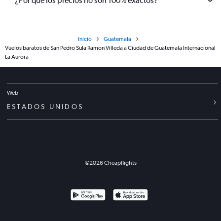
¿Por qué los precios no son 100% exactos?
Inicio
Guatemala
Vuelos baratos de San Pedro Sula Ramon Villeda a Ciudad de Guatemala Internacional
La Aurora
Web
ESTADOS UNIDOS
©
2026
Cheapflights