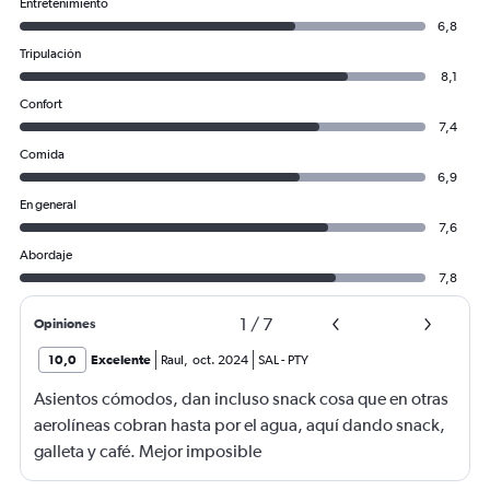
Entretenimiento
6,8
Tripulación
8,1
Confort
7,4
Comida
6,9
En general
7,6
Abordaje
7,8
1
/
7
Opiniones
10,0
Excelente
Raul
,
oct. 2024
SAL
-
PTY
Asientos cómodos, dan incluso snack cosa que en otras
aerolíneas cobran hasta por el agua, aquí dando snack,
galleta y café. Mejor imposible