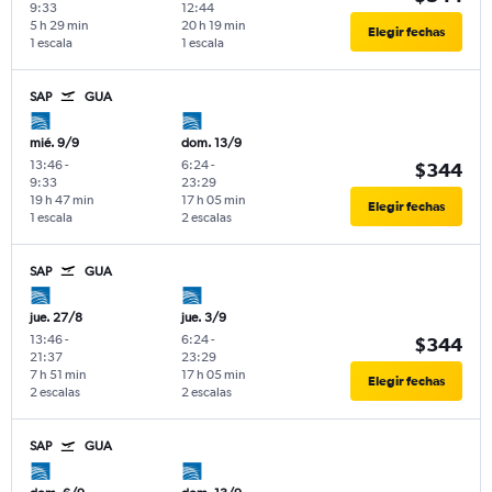
9:33
12:44
5 h 29 min
20 h 19 min
Elegir fechas
1 escala
1 escala
SAP
GUA
mié. 9/9
dom. 13/9
13:46
-
6:24
-
$344
9:33
23:29
19 h 47 min
17 h 05 min
Elegir fechas
1 escala
2 escalas
SAP
GUA
jue. 27/8
jue. 3/9
13:46
-
6:24
-
$344
21:37
23:29
7 h 51 min
17 h 05 min
Elegir fechas
2 escalas
2 escalas
SAP
GUA