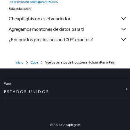
los precios no están garantizados
.
Esta es la razón:
Cheapflights no es el vendedor.
Agregamos montones de datos para ti
¿Por qué los precios no son 100% exactos?
Inicio
Cuba
Vuelos baratos de Houston a Holguín Frank Pais
Web
ESTADOS UNIDOS
©
2026
Cheapflights