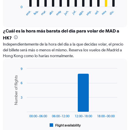
has
0
1
ene.
feb.
mar.
abr.
may.
jun.
jul.
ago.
sep.
oct.
nov.
dic.
X
End
of
axis
interactive
displaying
chart
categories.
¿Cuál es la hora más barata del día para volar de MAD a
Range:
HK?
12
Independientemente de la hora del día a la que decidas volar, el precio
categories.
del billete será más o menos el mismo. Reserva los vuelos de Madrid a
The
Hong Kong como lo harías normalmente.
chart
has
1
9
Y
Bar
Chart
Number of flights
graphic.
chart
axis
6
with
displaying
6
values.
bars.
Range:
3
0
The
to
chart
1200.
has
00:00 - 06:00
06:00 - 12:00
12:00 - 18:00
18:00 - 00:00
1
Flight availability
X
End
of