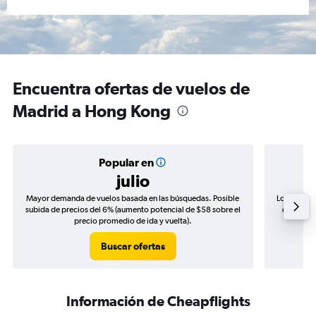
Encuentra ofertas de vuelos de
Madrid a Hong Kong
Popular en
julio
Mayor demanda de vuelos basada en las búsquedas. Posible
Los precio
subida de precios del 6% (aumento potencial de $58 sobre el
de precio
precio promedio de ida y vuelta).
Buscar ofertas
Información de Cheapflights