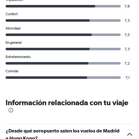
7,8
Confort
7,3
Abordaje
7,5
En general
7,3
Entretenimiento
7,2
Comida
7,1
Información relacionada con tu viaje
¿Desde qué aeropuerto salen los vuelos de Madrid
a Hong Kong?