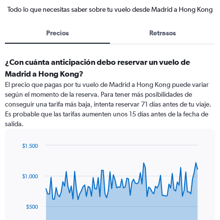
Todo lo que necesitas saber sobre tu vuelo desde Madrid a Hong Kong
Precios
Retrasos
¿Con cuánta anticipación debo reservar un vuelo de
Madrid a Hong Kong?
El precio que pagas por tu vuelo de Madrid a Hong Kong puede variar
según el momento de la reserva. Para tener más posibilidades de
conseguir una tarifa más baja, intenta reservar 71 días antes de tu viaje.
Es probable que las tarifas aumenten unos 15 días antes de la fecha de
salida.
$1.500
Chart
Chart
graphic.
with
91
$1.000
data
points.
The
$500
chart