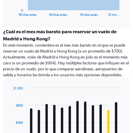
has
1
0
X
End
90 días antes
60 días antes
30 días antes
El mis…
of
axis
interactive
displaying
chart
categories.
¿Cuál es el mes más barato para reservar un vuelo de
Range:
Madrid a Hong Kong?
91
En este momento, noviembre es el mes más barato en el que se puede
categories.
reservar un vuelo de Madrid a Hong Kong (a un promedio de $700).
The
Actualmente, volar de Madrid a Hong Kong en julio es el momento más
chart
caro (a un promedio de $904). Hay múltiples factores que influyen en el
has
precio de un vuelo, por lo que comparar aerolíneas, aeropuertos de
1
salida y horarios les brinda a los usuarios más opciones disponibles.
Y
axis
displaying
$1.200
values.
Bar
Chart
Range:
graphic.
chart
with
0
$800
12
to
bars.
1500.
$400
The
chart