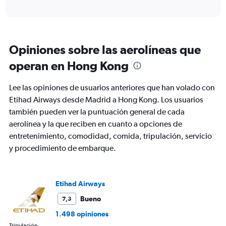
axis
interactive
displaying
chart
categories.
Range:
6
Opiniones sobre las aerolíneas que
categories.
The
operan en Hong Kong
chart
has
Lee las opiniones de usuarios anteriores que han volado con
1
Y
Etihad Airways desde Madrid a Hong Kong. Los usuarios
axis
también pueden ver la puntuación general de cada
displaying
aerolínea y la que reciben en cuanto a opciones de
Number
entretenimiento, comodidad, comida, tripulación, servicio
of
flights.
y procedimiento de embarque.
Range:
0
to
Etihad Airways
9.
Bueno
7,3
1.498 opiniones
Tripulación