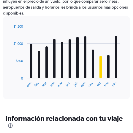
influyen en el precio de un vuelo, por lo que comparar aerolíneas,
aeropuertos de salida y horarios les brinda a los usuarios más opciones
disponibles.
$1.500
Bar
Chart
graphic.
chart
with
$1.000
12
bars.
$500
The
chart
has
0
1
ene.
feb.
mar.
abr.
may.
jun.
jul.
ago.
sep.
oct.
nov.
dic.
X
End
of
axis
interactive
displaying
chart
categories.
Range:
12
Información relacionada con tu viaje
categories.
The
chart