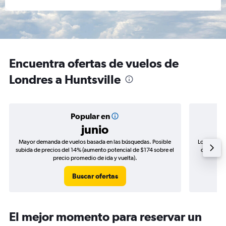
Encuentra ofertas de vuelos de
Londres a Huntsville
Popular en
junio
Mayor demanda de vuelos basada en las búsquedas. Posible
Los precio
subida de precios del 14% (aumento potencial de $174 sobre el
de precios
precio promedio de ida y vuelta).
Buscar ofertas
El mejor momento para reservar un