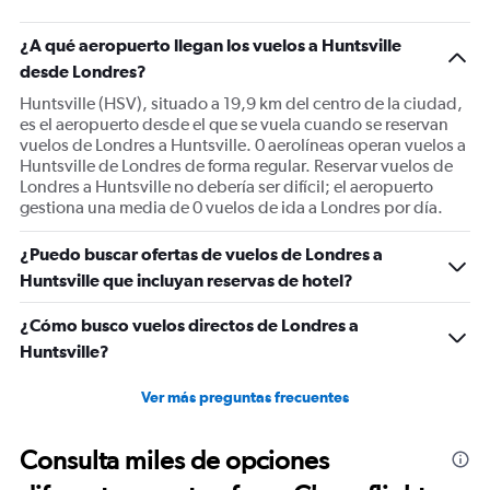
has
1
¿A qué aeropuerto llegan los vuelos a Huntsville
Y
desde Londres?
axis
displaying
Huntsville (HSV), situado a 19,9 km del centro de la ciudad,
values.
es el aeropuerto desde el que se vuela cuando se reservan
Range:
vuelos de Londres a Huntsville. 0 aerolíneas operan vuelos a
0
Huntsville de Londres de forma regular. Reservar vuelos de
to
Londres a Huntsville no debería ser difícil; el aeropuerto
1500.
gestiona una media de 0 vuelos de ida a Londres por día.
¿Puedo buscar ofertas de vuelos de Londres a
Huntsville que incluyan reservas de hotel?
¿Cómo busco vuelos directos de Londres a
Huntsville?
Ver más preguntas frecuentes
Consulta miles de opciones