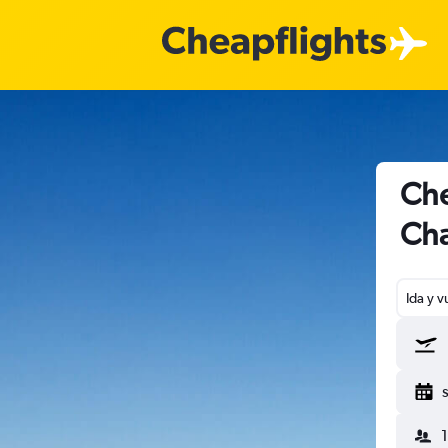
Che
Cha
Ida y v