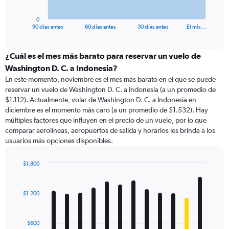
has
1
0
X
End
90 días antes
60 días antes
30 días antes
El mis…
of
axis
interactive
displaying
chart
categories.
¿Cuál es el mes más barato para reservar un vuelo de
Range:
Washington D. C. a Indonesia?
91
En este momento, noviembre es el mes más barato en el que se puede
categories.
reservar un vuelo de Washington D. C. a Indonesia (a un promedio de
The
$1.112). Actualmente, volar de Washington D. C. a Indonesia en
chart
diciembre es el momento más caro (a un promedio de $1.532). Hay
has
múltiples factores que influyen en el precio de un vuelo, por lo que
1
comparar aerolíneas, aeropuertos de salida y horarios les brinda a los
Y
usuarios más opciones disponibles.
axis
displaying
values.
$1.800
Range:
Bar
Chart
0
graphic.
chart
with
to
$1.200
12
3000.
bars.
$600
The