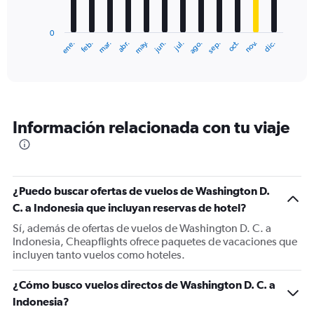
chart
has
0
1
ene.
feb.
mar.
abr.
may.
jun.
jul.
ago.
sep.
oct.
nov.
dic.
X
End
of
axis
interactive
displaying
chart
categories.
Range:
12
Información relacionada con tu viaje
categories.
The
chart
has
1
¿Puedo buscar ofertas de vuelos de Washington D.
Y
C. a Indonesia que incluyan reservas de hotel?
axis
displaying
Sí, además de ofertas de vuelos de Washington D. C. a
values.
Indonesia, Cheapflights ofrece paquetes de vacaciones que
Range:
incluyen tanto vuelos como hoteles.
0
to
¿Cómo busco vuelos directos de Washington D. C. a
1800.
Indonesia?