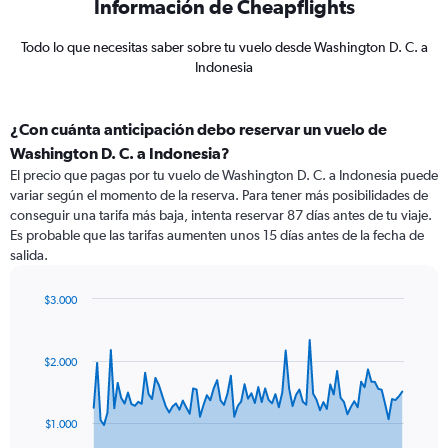
Información de Cheapflights
Todo lo que necesitas saber sobre tu vuelo desde Washington D. C. a
Indonesia
¿Con cuánta anticipación debo reservar un vuelo de
Washington D. C. a Indonesia?
El precio que pagas por tu vuelo de Washington D. C. a Indonesia puede
variar según el momento de la reserva. Para tener más posibilidades de
conseguir una tarifa más baja, intenta reservar 87 días antes de tu viaje.
Es probable que las tarifas aumenten unos 15 días antes de la fecha de
salida.
$3.000
Chart
Chart
graphic.
with
91
$2.000
data
points.
The
$1.000
chart