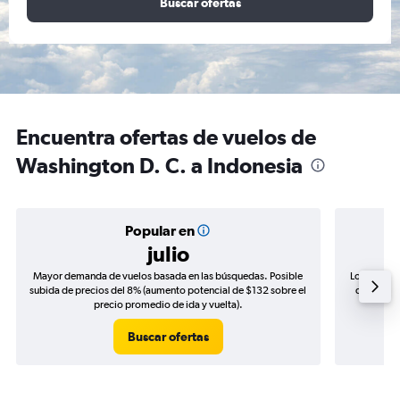
Buscar ofertas
Encuentra ofertas de vuelos de
Washington D. C. a Indonesia
Popular en
julio
Mayor demanda de vuelos basada en las búsquedas. Posible
Los precio
subida de precios del 8% (aumento potencial de $132 sobre el
de precios
precio promedio de ida y vuelta).
Buscar ofertas