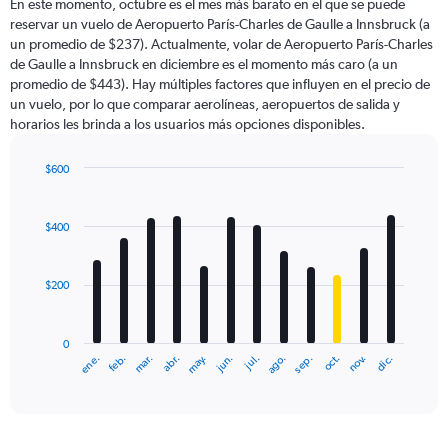
En este momento, octubre es el mes más barato en el que se puede
reservar un vuelo de Aeropuerto París-Charles de Gaulle a Innsbruck (a
un promedio de $237). Actualmente, volar de Aeropuerto París-Charles
de Gaulle a Innsbruck en diciembre es el momento más caro (a un
promedio de $443). Hay múltiples factores que influyen en el precio de
un vuelo, por lo que comparar aerolíneas, aeropuertos de salida y
horarios les brinda a los usuarios más opciones disponibles.
$600
Bar
Chart
graphic.
chart
with
$400
12
bars.
$200
The
chart
has
0
1
ene.
abr.
jul.
oct.
mar.
jun.
sep.
dic.
feb.
may.
ago.
nov.
X
End
of
axis
interactive
displaying
chart
categories.
Range: