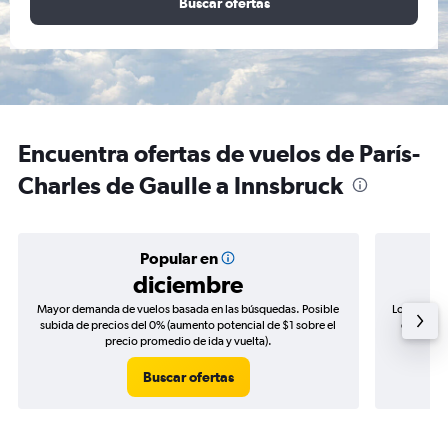
Buscar ofertas
Encuentra ofertas de vuelos de París-
Charles de Gaulle a Innsbruck
Popular en
diciembre
Mayor demanda de vuelos basada en las búsquedas. Posible
Los precio
subida de precios del 0% (aumento potencial de $1 sobre el
de precio
precio promedio de ida y vuelta).
Buscar ofertas