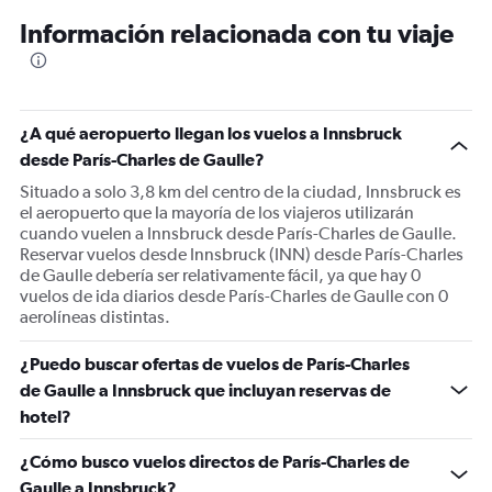
12
Información relacionada con tu viaje
categories.
The
chart
has
1
¿A qué aeropuerto llegan los vuelos a Innsbruck
Y
desde París-Charles de Gaulle?
axis
displaying
Situado a solo 3,8 km del centro de la ciudad, Innsbruck es
values.
el aeropuerto que la mayoría de los viajeros utilizarán
Range:
cuando vuelen a Innsbruck desde París-Charles de Gaulle.
0
Reservar vuelos desde Innsbruck (INN) desde París-Charles
to
de Gaulle debería ser relativamente fácil, ya que hay 0
600.
vuelos de ida diarios desde París-Charles de Gaulle con 0
aerolíneas distintas.
¿Puedo buscar ofertas de vuelos de París-Charles
de Gaulle a Innsbruck que incluyan reservas de
hotel?
¿Cómo busco vuelos directos de París-Charles de
Gaulle a Innsbruck?