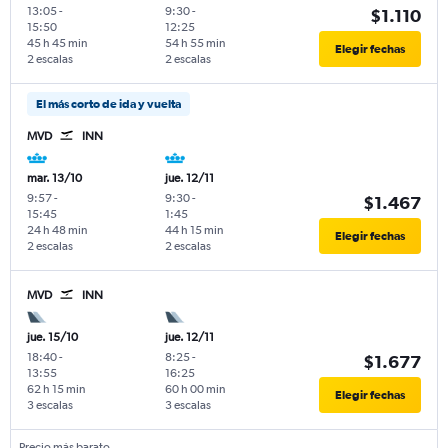
13:05
-
9:30
-
$1.110
15:50
12:25
45 h 45 min
54 h 55 min
Elegir fechas
2 escalas
2 escalas
El más corto de ida y vuelta
MVD
INN
mar. 13/10
jue. 12/11
9:57
-
9:30
-
$1.467
15:45
1:45
24 h 48 min
44 h 15 min
Elegir fechas
2 escalas
2 escalas
MVD
INN
jue. 15/10
jue. 12/11
18:40
-
8:25
-
$1.677
13:55
16:25
62 h 15 min
60 h 00 min
Elegir fechas
3 escalas
3 escalas
Precio más barato