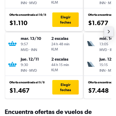
-
KLM
-
INN
MVD
INN
MVD
Oferta encontrada el 10/8
Oferta encontrada 
Elegir
$1.110
$1.677
fechas
mar. 13/10
2 escalas
mié. 14/
9:57
24 h 48 min
13:05
-
KLM
-
MVD
INN
MVD
INN
jue. 12/11
2 escalas
jue. 12/1
9:30
44 h 15 min
15:15
-
KLM
-
INN
MVD
INN
MVD
Oferta encontrada el 9/8
Oferta encontrada 
Elegir
$1.467
$7.448
fechas
Encuentra ofertas de vuelos de