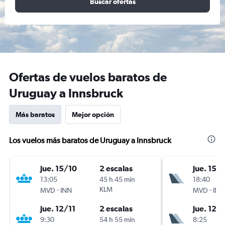
Buscar ofertas
Ofertas de vuelos baratos de
Uruguay a Innsbruck
Más baratos
Mejor opción
Los vuelos más baratos de Uruguay a Innsbruck
jue. 15/10
2 escalas
jue. 15/
13:05
45 h 45 min
18:40
-
KLM
-
MVD
INN
MVD
INN
jue. 12/11
2 escalas
jue. 12/1
9:30
54 h 55 min
8:25