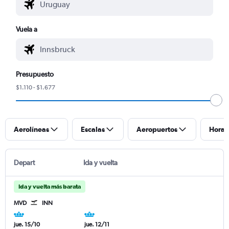
Vuela a
Presupuesto
$1.110 - $1.677
Aerolíneas
Escalas
Aeropuertos
Horar
Depart
Ida y vuelta
Ida y vuelta más barata
MVD
INN
jue. 15/10
jue. 12/11