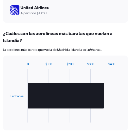
United Airlines
A partir de $1.021
¿Cuáles son las aerolíneas más baratas que vuelan a
Islandia?
La aerolínea más barata que vuela de Madrid a Islandia es Lufthansa.
0
$100
$200
$300
$400
Bar
Chart
graphic.
chart
with
1
bar.
Lufthansa
The
chart
has
1
X
End
of
axis
interactive