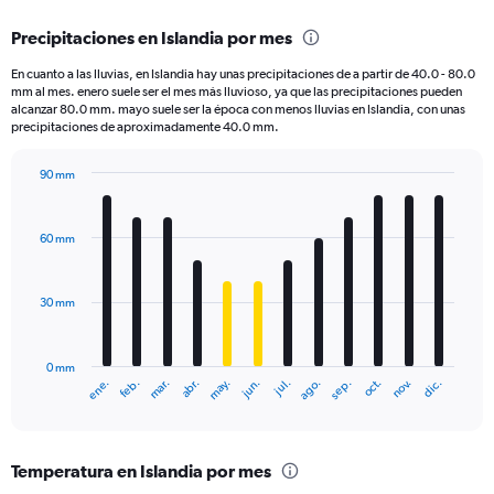
displaying
chart
categories.
Precipitaciones en Islandia por mes
Range:
1
En cuanto a las lluvias, en Islandia hay unas precipitaciones de a partir de 40.0 - 80.0
categories.
mm al mes. enero suele ser el mes más lluvioso, ya que las precipitaciones pueden
The
alcanzar 80.0 mm. mayo suele ser la época con menos lluvias en Islandia, con unas
chart
precipitaciones de aproximadamente 40.0 mm.
has
1
90 mm
Y
Bar
Chart
axis
graphic.
chart
displaying
with
60 mm
12
values.
bars.
Range:
0
30 mm
The
to
chart
400.
has
0 mm
1
ene.
abr.
jul.
oct.
mar.
jun.
sep.
dic.
feb.
may.
ago.
nov.
X
End
of
axis
interactive
displaying
chart
categories.
Temperatura en Islandia por mes
Range: