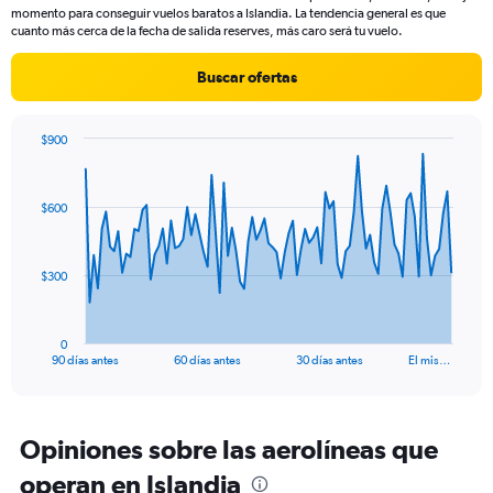
categories.
momento para conseguir vuelos baratos a Islandia. La tendencia general es que
The
cuanto más cerca de la fecha de salida reserves, más caro será tu vuelo.
chart
has
Buscar ofertas
1
Y
axis
$900
displaying
Chart
Chart
values.
graphic.
with
Range:
91
0
$600
data
to
points.
15.
The
$300
chart
has
1
0
X
End
90 días antes
60 días antes
30 días antes
El mis…
of
axis
interactive
displaying
chart
categories.
Range:
Opiniones sobre las aerolíneas que
91
operan en Islandia
categories.