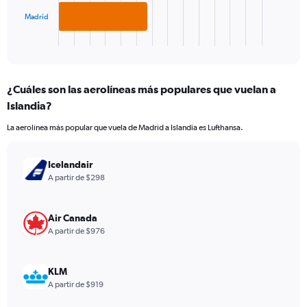
chart
has
Madrid
1
X
End
of
axis
interactive
displaying
chart
categories.
¿Cuáles son las aerolíneas más populares que vuelan a
Range:
Islandia?
2
categories.
La aerolínea más popular que vuela de Madrid a Islandia es Lufthansa.
The
chart
has
Icelandair
1
A partir de $298
Y
axis
displaying
Air Canada
values.
A partir de $976
Range:
0
to
KLM
1560.
A partir de $919