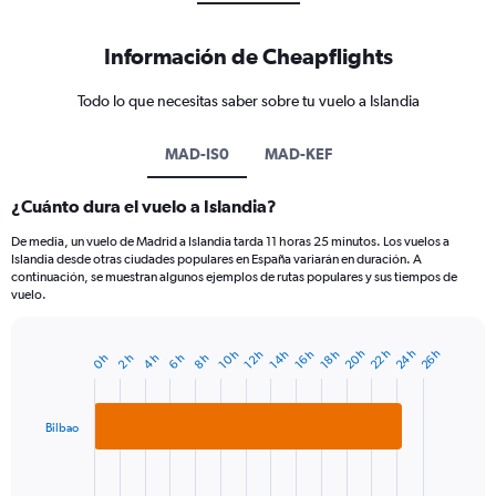
Información de Cheapflights
Todo lo que necesitas saber sobre tu vuelo a Islandia
MAD-IS0
MAD-KEF
¿Cuánto dura el vuelo a Islandia?
De media, un vuelo de Madrid a Islandia tarda 11 horas 25 minutos. Los vuelos a
Islandia desde otras ciudades populares en España variarán en duración. A
continuación, se muestran algunos ejemplos de rutas populares y sus tiempos de
vuelo.
20 h
22 h
24 h
26 h
18 h
10 h
12 h
14 h
16 h
2 h
4 h
6 h
8 h
0 h
Bar
Chart
graphic.
chart
with
2
Bilbao
bars.
The