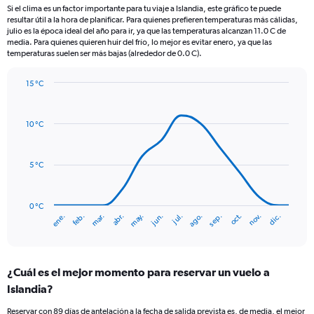
12
Si el clima es un factor importante para tu viaje a Islandia, este gráfico te puede
categories.
resultar útil a la hora de planificar. Para quienes prefieren temperaturas más cálidas,
The
julio es la época ideal del año para ir, ya que las temperaturas alcanzan 11.0 C de
chart
media. Para quienes quieren huir del frío, lo mejor es evitar enero, ya que las
temperaturas suelen ser más bajas (alrededor de 0.0 C).
has
1
Y
15 °C
axis
Line
Chart
graphic.
displaying
chart
with
values.
10 °C
14
Range:
data
0
points.
to
5 °C
90.
The
chart
has
0 °C
ene.
abr.
jul.
oct.
mar.
jun.
sep.
dic.
feb.
may.
ago.
nov.
1
End
of
X
interactive
axis
chart
displaying
¿Cuál es el mejor momento para reservar un vuelo a
categories.
Range:
Islandia?
14
Reservar con 89 días de antelación a la fecha de salida prevista es, de media, el mejor