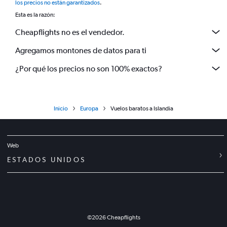
los precios no están garantizados
.
Esta es la razón:
Cheapflights no es el vendedor.
Agregamos montones de datos para ti
¿Por qué los precios no son 100% exactos?
Inicio
Europa
Vuelos baratos a Islandia
Web
ESTADOS UNIDOS
©
2026
Cheapflights