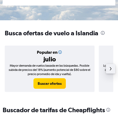
Busca ofertas de vuelo a Islandia
Popular en
julio
Mayor demanda de vuelos basada en las búsquedas. Posible
Los precio
subida de precios del 18% (aumento potencial de $80 sobre el
de precios
precio promedio de ida y vuelta).
Buscar ofertas
Buscador de tarifas de Cheapflights