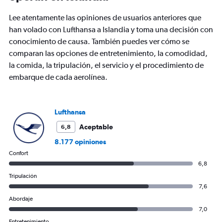
The
chart
Lee atentamente las opiniones de usuarios anteriores que
has
han volado con Lufthansa a Islandia y toma una decisión con
1
conocimiento de causa. También puedes ver cómo se
Y
axis
comparan las opciones de entretenimiento, la comodidad,
displaying
la comida, la tripulación, el servicio y el procedimiento de
values.
embarque de cada aerolínea.
Range:
0
to
900.
Lufthansa
Aceptable
6,8
8.177 opiniones
Confort
6,8
Tripulación
7,6
Abordaje
7,0
Entretenimiento