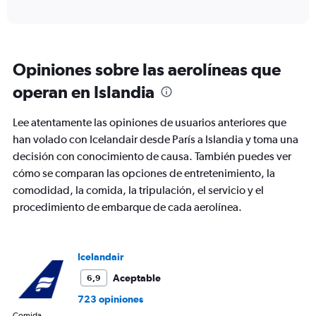
X
interactive
axis
chart
displaying
categories.
Range:
Opiniones sobre las aerolíneas que
6
categories.
operan en Islandia
The
chart
Lee atentamente las opiniones de usuarios anteriores que
has
2
han volado con Icelandair desde París a Islandia y toma una
Y
decisión con conocimiento de causa. También puedes ver
axes
cómo se comparan las opciones de entretenimiento, la
displaying
comodidad, la comida, la tripulación, el servicio y el
Avg.
Price
procedimiento de embarque de cada aerolínea.
and
Number
of
flights.
Icelandair
Aceptable
6,9
723 opiniones
Comida