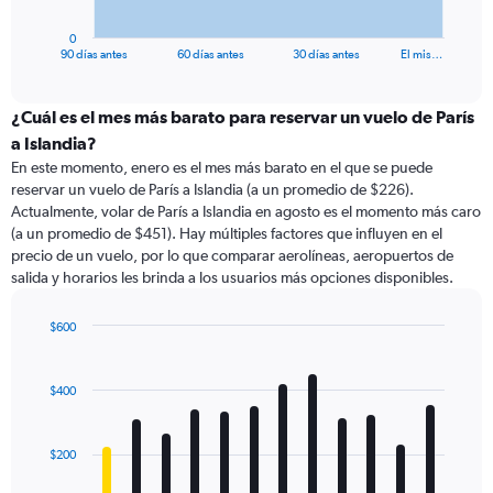
has
1
0
X
End
90 días antes
60 días antes
30 días antes
El mis…
of
axis
interactive
displaying
chart
categories.
¿Cuál es el mes más barato para reservar un vuelo de París
Range:
a Islandia?
91
En este momento, enero es el mes más barato en el que se puede
categories.
reservar un vuelo de París a Islandia (a un promedio de $226).
The
Actualmente, volar de París a Islandia en agosto es el momento más caro
chart
(a un promedio de $451). Hay múltiples factores que influyen en el
has
precio de un vuelo, por lo que comparar aerolíneas, aeropuertos de
1
salida y horarios les brinda a los usuarios más opciones disponibles.
Y
axis
displaying
$600
values.
Bar
Chart
Range:
graphic.
chart
with
0
$400
12
to
bars.
900.
$200
The
chart