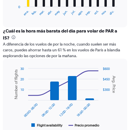
has
0
1
ene.
abr.
jul.
oct.
mar.
jun.
sep.
dic.
feb.
may.
ago.
nov.
X
End
of
axis
interactive
displaying
chart
categories.
¿Cuál es la hora más barata del día para volar de PAR a
Range:
IS?
12
A diferencia de los vuelos de por la noche, cuando suelen ser más
categories.
caros, puedes ahorrar hasta un 61 % en los vuelos de París a Islandia
The
explorando las opciones de por la mañana.
chart
has
1
30
$600
Number of flights
Y
Combination
Chart
Avg. Price
graphic.
chart
axis
20
$450
with
displaying
2
10
$300
values.
data
Range:
series.
0
00:00 - 06:00
06:00 - 12:00
12:00 - 18:00
18:00 - 00:00
to
The
600.
chart
has
1
Flight availability
Precio promedio
End
of