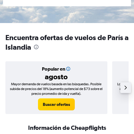
Encuentra ofertas de vuelos de París a
Islandia
Popular en
agosto
Mayor demanda de vuelos basada en las búsquedas. Posible
Los precio
subida de precios del 18% (aumento potencial de $73 sobre el
de precio
precio promedio de ida y vuelta).
Buscar ofertas
Información de Cheapflights