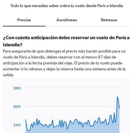
Todo lo que necesitas saber sobre tu vuelo desde París a Islandia
Precios
Aerolíneas
Retrasos
¿Con cuánta anticipación debo reservar un vuelo de París a
Islandia?
Para asegurarte de que obtengas el precio más barato posible para un
vuelo de París a Islandia, debes reservar con al menos 87 días de
anticipación a la fecha prevista del viaje. El precio de tu vuelo puede
aumentar si lo retrasas y dejas la reserva hasta una semana antes de la
salida.
$900
Chart
Chart
graphic.
with
91
$600
data
points.
The
$300
chart