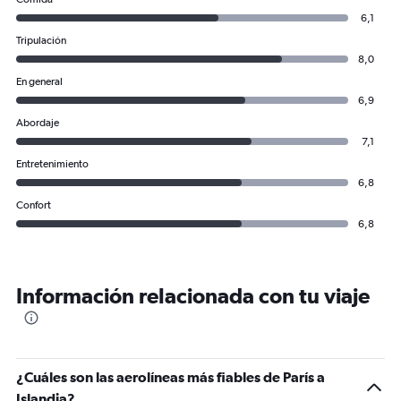
6,1
Tripulación
8,0
En general
6,9
Abordaje
7,1
Entretenimiento
6,8
Confort
6,8
Información relacionada con tu viaje
¿Cuáles son las aerolíneas más fiables de París a
Islandia?